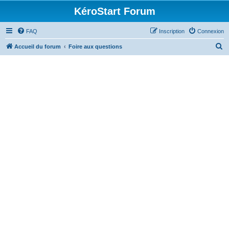
KéroStart Forum
FAQ
Inscription
Connexion
R
Accueil du forum
Foire aux questions
e
c
h
e
r
c
h
e
r