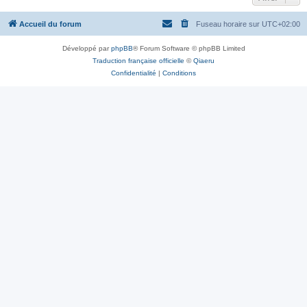
Accueil du forum
Fuseau horaire sur
UTC+02:00
Développé par
phpBB
® Forum Software © phpBB Limited
Traduction française officielle
©
Qiaeru
Confidentialité
|
Conditions