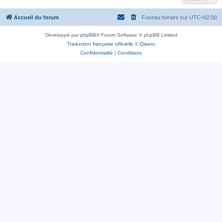
Accueil du forum
Fuseau horaire sur
UTC+02:00
Développé par
phpBB
® Forum Software © phpBB Limited
Traduction française officielle
©
Qiaeru
Confidentialité
|
Conditions