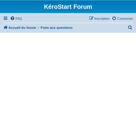
KéroStart Forum
FAQ
Inscription
Connexion
R
Accueil du forum
Foire aux questions
e
c
h
e
r
c
h
e
r