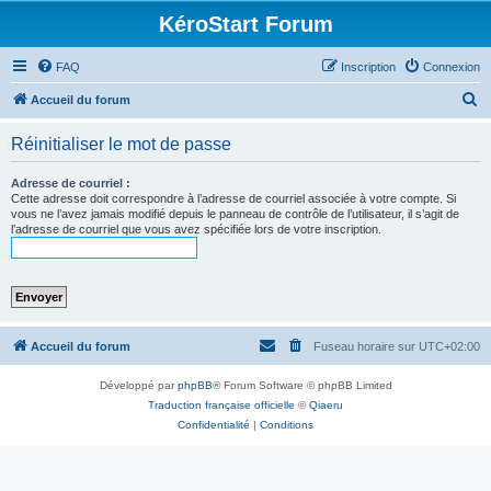
KéroStart Forum
FAQ
Inscription
Connexion
R
Accueil du forum
e
Réinitialiser le mot de passe
c
h
Adresse de courriel :
Cette adresse doit correspondre à l’adresse de courriel associée à votre compte. Si
e
vous ne l’avez jamais modifié depuis le panneau de contrôle de l’utilisateur, il s’agit de
l’adresse de courriel que vous avez spécifiée lors de votre inscription.
r
c
h
e
r
Accueil du forum
Fuseau horaire sur
UTC+02:00
Développé par
phpBB
® Forum Software © phpBB Limited
Traduction française officielle
©
Qiaeru
Confidentialité
|
Conditions