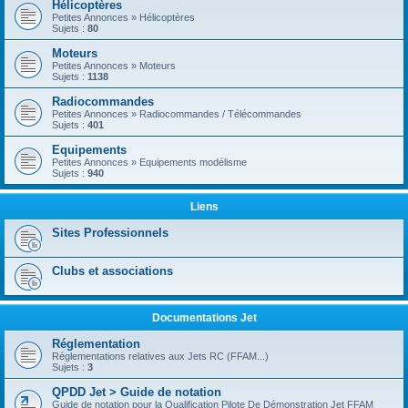
Hélicoptères
Petites Annonces » Hélicoptères
Sujets :
80
Moteurs
Petites Annonces » Moteurs
Sujets :
1138
Radiocommandes
Petites Annonces » Radiocommandes / Télécommandes
Sujets :
401
Equipements
Petites Annonces » Equipements modélisme
Sujets :
940
Liens
Sites Professionnels
Clubs et associations
Documentations Jet
Réglementation
Réglementations relatives aux Jets RC (FFAM...)
Sujets :
3
QPDD Jet > Guide de notation
Guide de notation pour la Qualification Pilote De Démonstration Jet FFAM