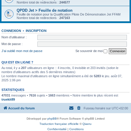
Nombre total de redirections :
244577
QPDD Jet > Feuille de notation
Feuille de notation pour la Qualification Pilote De Démonstration Jet FFAM
Nombre total de redirections :
247163
CONNEXION
•
INSCRIPTION
Nom d’utilisateur :
Mot de passe :
J’ai oublié mon mot de passe
Se souvenir de moi
QUI EST EN LIGNE ?
Au total, il y a
207
utilisateurs en ligne :: 4 inscrits, 0 invisible et 203 invités (selon le
nombre d’utilisateurs actifs des 5 dernières minutes)
Le nombre maximal d’utilisateurs en ligne simultanément a été de
5283
le jeu. août 07,
2025 1:06 pm
STATISTIQUES
47031
messages •
7616
sujets •
1663
membres • Notre membre le plus récent est
truekit89
Accueil du forum
Fuseau horaire sur
UTC+02:00
Développé par
phpBB
® Forum Software © phpBB Limited
Traduction française officielle
©
Qiaeru
Confidentialité
|
Conditions