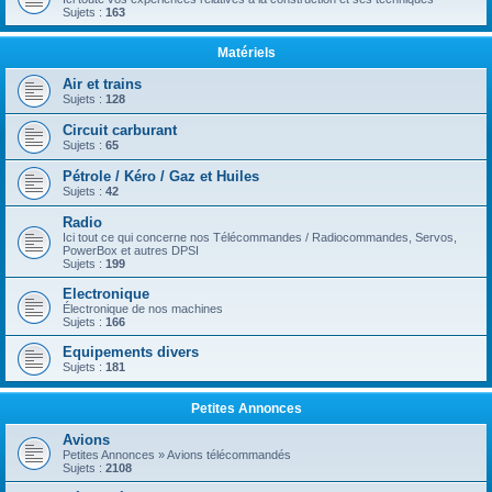
Sujets :
163
Matériels
Air et trains
Sujets :
128
Circuit carburant
Sujets :
65
Pétrole / Kéro / Gaz et Huiles
Sujets :
42
Radio
Ici tout ce qui concerne nos Télécommandes / Radiocommandes, Servos,
PowerBox et autres DPSI
Sujets :
199
Electronique
Électronique de nos machines
Sujets :
166
Equipements divers
Sujets :
181
Petites Annonces
Avions
Petites Annonces » Avions télécommandés
Sujets :
2108