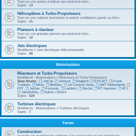
Tout sur vos avions à hélices qui sentent le kéro...
Sujets :
13
Hélicoptères à Turbo-Propulseurs
Tout sur vos voilures tournantes et autres ventilateurs gavés au kéro...
Sujets :
21
Planeurs à réacteur
Tout sur vos grandes plumes qui sentent le kéro...
Sujets :
12
Jets électriques
Modélisme » Jets électriques télécommandés
Sujets :
80
Motorisations
Réacteurs et Turbo-Propulseurs
Modélisme : Motorisations » Réacteurs et Turbo-Propulseurs
Sous-forums :
JetCat
,
Jetmunt
,
Kingtech
,
EVOJET
,
Frank
Turbines
,
Wren
,
Behotec
,
Jet Central / Artes
,
AMT Netherlands
,
PST
,
JetJoe
,
Funsonic
,
Lambert
,
SimJet
,
RT Hammer
,
ATJ
,
Jakadofsky
,
Autres / Divers
Sujets :
524
Turbines électriques
Modélisme : Motorisations » Turbines électriques
Sujets :
7
Forum
Construction
Ici toute vos expériences relatives à la construction et ses techniques