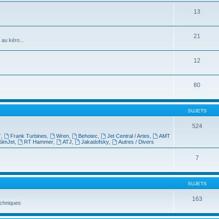
13
21
 au kéro...
12
80
SUJETS
524
s
T
,
Frank Turbines
,
Wren
,
Behotec
,
Jet Central / Artes
,
AMT
SimJet
,
RT Hammer
,
ATJ
,
Jakadofsky
,
Autres / Divers
7
SUJETS
163
techniques