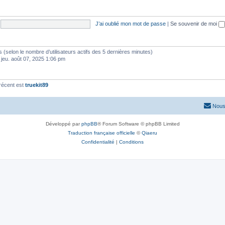
J’ai oublié mon mot de passe
|
Se souvenir de moi
ités (selon le nombre d’utilisateurs actifs des 5 dernières minutes)
 jeu. août 07, 2025 1:06 pm
récent est
truekit89
Nous
Développé par
phpBB
® Forum Software © phpBB Limited
Traduction française officielle
©
Qiaeru
Confidentialité
|
Conditions