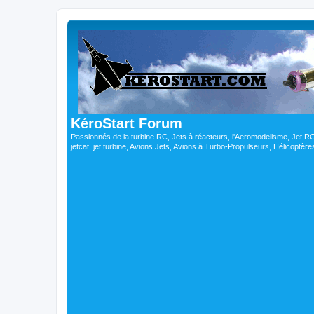
KéroStart Forum
Passionnés de la turbine RC, Jets à réacteurs, l'Aeromodelisme, Jet 
jetcat, jet turbine, Avions Jets, Avions à Turbo-Propulseurs, Hélicoptè