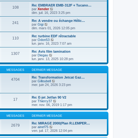
r
n
l
m
n
s
e
Re: EMBRAER EMB-312F « Tucano…
e
108
i
u
d
C
par
Xender
s
e
l
e
o
dim. juil. 16, 2023 3:25 pm
s
r
t
r
n
a
m
e
n
s
Re: A vendre ou échange Hélic…
g
e
241
r
i
u
C
par
Gigi
e
s
l
e
l
o
dim. mars 01, 2026 12:05 pm
s
e
r
t
n
a
d
m
e
s
Re: turbine EDF rétractable
g
e
e
110
r
u
C
par
Odon53
e
r
s
l
l
o
lun. janv. 16, 2023 7:07 am
n
s
e
t
n
i
a
d
e
s
Re: Avis film lamination
e
g
e
1307
r
u
C
par
Diegau
r
e
r
l
l
o
lun. janv. 13, 2025 10:28 pm
m
n
e
t
n
e
i
d
e
s
s
e
e
r
u
MESSAGES
DERNIER MESSAGE
s
r
r
l
l
a
m
n
e
t
Re: Transformation Jetcat Gaz…
g
e
4704
i
d
e
C
par
Gilloubell
e
s
e
e
r
o
mer. juin 24, 2026 3:23 pm
s
r
r
l
n
a
m
n
e
s
g
e
i
d
u
Re: E-jet Jetfan 90 V2
e
s
e
17
e
l
C
par
Thierry37
s
r
r
t
o
mer. nov. 06, 2019 1:17 pm
a
m
n
e
n
g
e
i
r
s
e
s
e
l
u
MESSAGES
DERNIER MESSAGE
s
r
e
l
a
m
d
t
Re: MIRAGE 2000(Plan R.LEMPER…
g
2679
e
e
C
e
par
ainef75
e
s
r
o
r
ven. juil. 17, 2026 12:04 pm
s
n
n
l
a
i
s
e