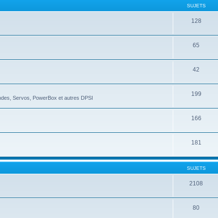
SUJETS
128
65
42
199
ndes, Servos, PowerBox et autres DPSI
166
181
SUJETS
2108
80