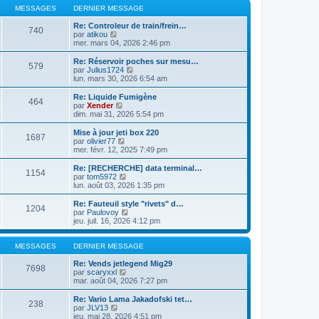
g
e
u
d
MESSAGES
DERNIER MESSAGE
e
r
l
e
m
t
r
Re: Controleur de train/frein…
740
e
C
e
n
par
atikou
s
o
r
i
mer. mars 04, 2026 2:46 pm
s
n
l
e
a
s
e
r
Re: Réservoir poches sur mesu…
g
579
u
d
m
C
par
Julius1724
e
l
e
e
o
lun. mars 30, 2026 6:54 am
t
r
s
n
e
n
s
s
Re: Liquide Fumigène
464
r
i
a
u
C
par
Xender
l
e
g
l
o
dim. mai 31, 2026 5:54 pm
e
r
e
t
n
d
m
e
s
Mise à jour jeti box 220
e
e
1687
r
u
C
par
olivier77
r
s
l
l
o
mer. févr. 12, 2025 7:49 pm
n
s
e
t
n
i
a
d
e
s
Re: [RECHERCHE] data terminal…
e
g
e
1154
r
u
C
par
tom5972
r
e
r
l
l
o
lun. août 03, 2026 1:35 pm
m
n
e
t
n
e
i
d
e
s
Re: Fauteuil style "rivets" d…
s
e
e
1204
r
u
C
par
Paulovoy
s
r
r
l
l
o
jeu. juil. 16, 2026 4:12 pm
a
m
n
e
t
n
g
e
i
d
e
s
e
s
e
e
r
u
MESSAGES
DERNIER MESSAGE
s
r
r
l
l
a
m
n
e
t
Re: Vends jetlegend Mig29
g
e
7698
i
d
C
e
par
scaryxxl
e
s
e
e
o
r
mar. août 04, 2026 7:27 pm
s
r
r
n
l
a
m
n
s
e
Re: Vario Lama Jakadofski tet…
g
e
238
i
u
d
C
par
JLV13
e
s
e
l
e
o
jeu. mai 28, 2026 4:51 pm