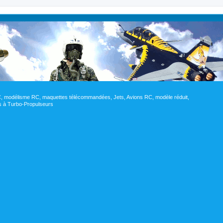
RC, modélisme RC, maquettes télécommandées, Jets, Avions RC, modèle réduit,
res à Turbo-Propulseurs