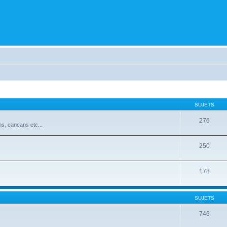
SUJETS
276
ns, cancans etc...
250
178
SUJETS
746