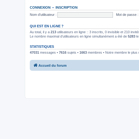
CONNEXION
•
INSCRIPTION
Nom d’utilisateur :
Mot de passe :
QUI EST EN LIGNE ?
Au total, il y a
213
utilisateurs en ligne :: 3 inscrits, 0 invisible et 210 inv
Le nombre maximal d’utilisateurs en ligne simultanément a été de
5283
le
STATISTIQUES
47031
messages •
7616
sujets •
1663
membres • Notre membre le plus 
Accueil du forum