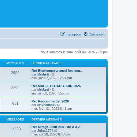
Inscription
Connexion
Nous sommes le sam. août 08, 2026 7:39 pm
MESSAGES
DERNIER MESSAGE
Re: Bienvenue à tous! les nou…
2996
C
par
MrMartin
o
dim. juin 07, 2026 12:21 pm
n
s
Re: MABJETCHAUD JUIN 2026
2398
u
C
par
MrMartin
l
o
lun. juin 08, 2026 7:55 pm
t
n
e
s
Re: Rencontre Jet 2020
831
r
u
C
par
alexandre35
l
l
o
mer. févr. 01, 2023 8:41 am
e
t
n
d
e
s
e
r
u
MESSAGES
DERNIER MESSAGE
r
l
l
n
e
t
Re: Mirage 2000 jmb - de A à Z
11230
i
d
C
e
par
Julius1724
e
e
o
r
mar. juil. 28, 2026 8:43 pm
r