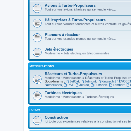
Avions à Turbo-Propulseurs
Tout sur vos avions à hélices qui sentent le kéro...
Hélicoptères à Turbo-Propulseurs
Tout sur vos voilures tournantes et autres ventilateurs gavés
Planeurs à réacteur
Tout sur vos grandes plumes qui sentent le kéro...
Jets électriques
Modélisme » Jets électriques télécommandés
MOTORISATIONS
Réacteurs et Turbo-Propulseurs
Modélisme : Motorisations » Réacteurs et Turbo-Propulseur
Sous-forums :
JetCat
,
Jetmunt
,
Kingtech
,
EVOJE
Netherlands
,
PST
,
JetJoe
,
Funsonic
,
Lambert
,
Turbines électriques
Modélisme : Motorisations » Turbines électriques
FORUM
Construction
Ici toute vos expériences relatives à la construction et ses 