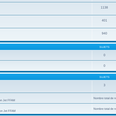
1138
401
940
SUJETS
0
0
SUJETS
3
Nombre total de r
ion Jet FFAM
Nombre total de r
tion Jet FFAM