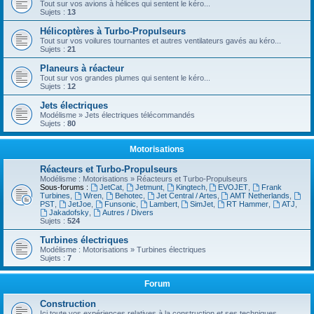
Tout sur vos avions à hélices qui sentent le kéro...
Sujets :
13
Hélicoptères à Turbo-Propulseurs
Tout sur vos voilures tournantes et autres ventilateurs gavés au kéro...
Sujets :
21
Planeurs à réacteur
Tout sur vos grandes plumes qui sentent le kéro...
Sujets :
12
Jets électriques
Modélisme » Jets électriques télécommandés
Sujets :
80
Motorisations
Réacteurs et Turbo-Propulseurs
Modélisme : Motorisations » Réacteurs et Turbo-Propulseurs
Sous-forums :
JetCat
,
Jetmunt
,
Kingtech
,
EVOJET
,
Frank
Turbines
,
Wren
,
Behotec
,
Jet Central / Artes
,
AMT Netherlands
,
PST
,
JetJoe
,
Funsonic
,
Lambert
,
SimJet
,
RT Hammer
,
ATJ
,
Jakadofsky
,
Autres / Divers
Sujets :
524
Turbines électriques
Modélisme : Motorisations » Turbines électriques
Sujets :
7
Forum
Construction
Ici toute vos expériences relatives à la construction et ses techniques