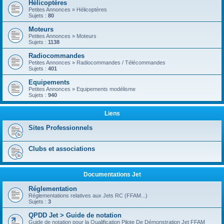
Hélicoptères
Petites Annonces » Hélicoptères
Sujets :
80
Moteurs
Petites Annonces » Moteurs
Sujets :
1138
Radiocommandes
Petites Annonces » Radiocommandes / Télécommandes
Sujets :
401
Equipements
Petites Annonces » Equipements modélisme
Sujets :
940
Liens
Sites Professionnels
Clubs et associations
Documentations Jet
Réglementation
Réglementations relatives aux Jets RC (FFAM...)
Sujets :
3
QPDD Jet > Guide de notation
Guide de notation pour la Qualification Pilote De Démonstration Jet FFAM