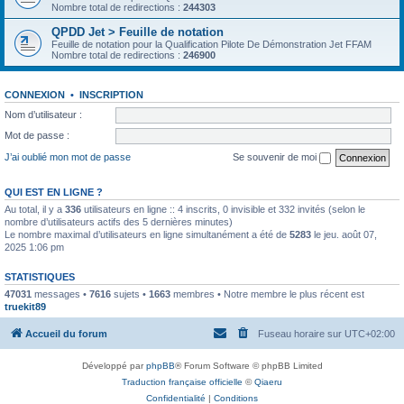
Nombre total de redirections :
244303
QPDD Jet > Feuille de notation
Feuille de notation pour la Qualification Pilote De Démonstration Jet FFAM
Nombre total de redirections :
246900
CONNEXION
•
INSCRIPTION
Nom d’utilisateur :
Mot de passe :
J’ai oublié mon mot de passe
Se souvenir de moi
QUI EST EN LIGNE ?
Au total, il y a
336
utilisateurs en ligne :: 4 inscrits, 0 invisible et 332 invités (selon le
nombre d’utilisateurs actifs des 5 dernières minutes)
Le nombre maximal d’utilisateurs en ligne simultanément a été de
5283
le jeu. août 07,
2025 1:06 pm
STATISTIQUES
47031
messages •
7616
sujets •
1663
membres • Notre membre le plus récent est
truekit89
Accueil du forum
Fuseau horaire sur
UTC+02:00
Développé par
phpBB
® Forum Software © phpBB Limited
Traduction française officielle
©
Qiaeru
Confidentialité
|
Conditions