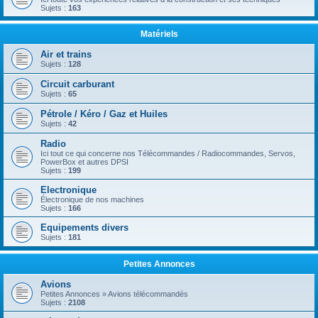
Sujets :
163
Matériels
Air et trains
Sujets :
128
Circuit carburant
Sujets :
65
Pétrole / Kéro / Gaz et Huiles
Sujets :
42
Radio
Ici tout ce qui concerne nos Télécommandes / Radiocommandes, Servos,
PowerBox et autres DPSI
Sujets :
199
Electronique
Électronique de nos machines
Sujets :
166
Equipements divers
Sujets :
181
Petites Annonces
Avions
Petites Annonces » Avions télécommandés
Sujets :
2108