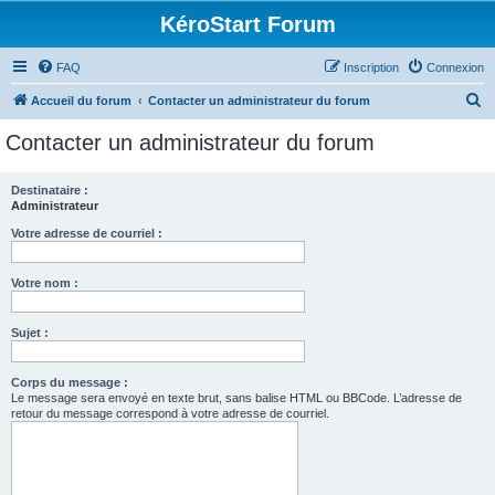
KéroStart Forum
FAQ
Inscription
Connexion
R
Accueil du forum
Contacter un administrateur du forum
e
Contacter un administrateur du forum
c
h
Destinataire :
Administrateur
e
r
Votre adresse de courriel :
c
Votre nom :
h
e
Sujet :
r
Corps du message :
Le message sera envoyé en texte brut, sans balise HTML ou BBCode. L’adresse de
retour du message correspond à votre adresse de courriel.