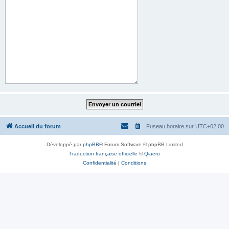
Accueil du forum
Fuseau horaire sur
UTC+02:00
Développé par
phpBB
® Forum Software © phpBB Limited
Traduction française officielle
©
Qiaeru
Confidentialité
|
Conditions