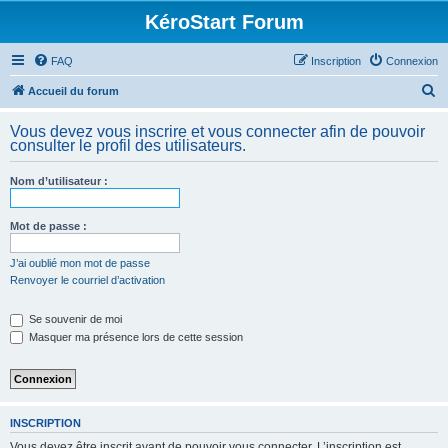
KéroStart Forum
FAQ
Inscription
Connexion
R
Accueil du forum
e
Vous devez vous inscrire et vous connecter afin de pouvoir
c
consulter le profil des utilisateurs.
h
Nom d’utilisateur :
e
r
Mot de passe :
c
h
J’ai oublié mon mot de passe
Renvoyer le courriel d’activation
e
r
Se souvenir de moi
Masquer ma présence lors de cette session
INSCRIPTION
Vous devez être inscrit avant de pouvoir vous connecter. L’inscription est