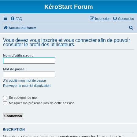
KéroStart Forum
FAQ
Inscription
Connexion
R
Accueil du forum
e
Vous devez vous inscrire et vous connecter afin de pouvoir
c
consulter le profil des utilisateurs.
h
Nom d’utilisateur :
e
r
Mot de passe :
c
h
J’ai oublié mon mot de passe
Renvoyer le courriel d’activation
e
r
Se souvenir de moi
Masquer ma présence lors de cette session
INSCRIPTION
Vous devez être inscrit avant de pouvoir vous connecter. L’inscription est