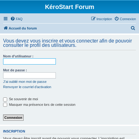
KéroStart Forum
FAQ
Inscription
Connexion
R
Accueil du forum
e
Vous devez vous inscrire et vous connecter afin de pouvoir
c
consulter le profil des utilisateurs.
h
Nom d’utilisateur :
e
r
Mot de passe :
c
h
J’ai oublié mon mot de passe
Renvoyer le courriel d’activation
e
r
Se souvenir de moi
Masquer ma présence lors de cette session
INSCRIPTION
Vous devez être inscrit avant de pouvoir vous connecter. L’inscription est