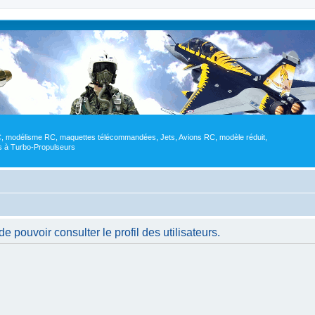
RC, modélisme RC, maquettes télécommandées, Jets, Avions RC, modèle réduit,
res à Turbo-Propulseurs
 pouvoir consulter le profil des utilisateurs.