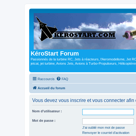
KéroStart Forum
Passionnés de la turbine RC, Jets à réacteurs, l'Aeromodelisme, Jet 
jetcat, jet turbine, Avions Jets, Avions à Turbo-Propulseurs, Hélicoptè
Raccourcis
FAQ
Accueil du forum
Vous devez vous inscrire et vous connecter afin de
Nom d’utilisateur :
Mot de passe :
J’ai oublié mon mot de passe
Renvoyer le courriel d’activation