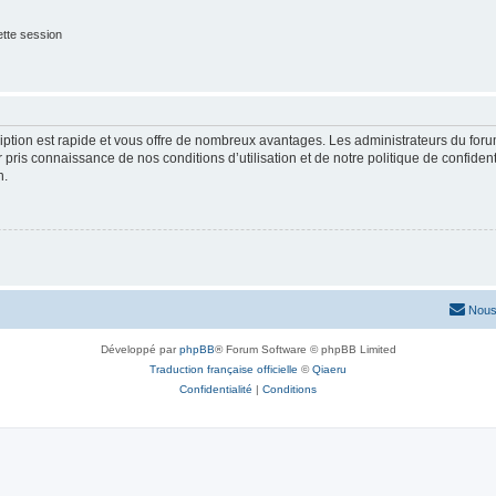
tte session
cription est rapide et vous offre de nombreux avantages. Les administrateurs du fo
ir pris connaissance de nos conditions d’utilisation et de notre politique de confide
n.
Nous
Développé par
phpBB
® Forum Software © phpBB Limited
Traduction française officielle
©
Qiaeru
Confidentialité
|
Conditions