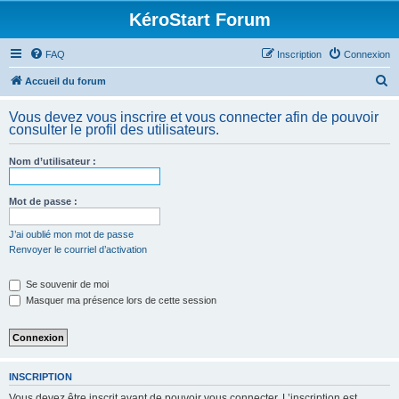
KéroStart Forum
FAQ
Inscription
Connexion
R
Accueil du forum
e
Vous devez vous inscrire et vous connecter afin de pouvoir
c
consulter le profil des utilisateurs.
h
Nom d’utilisateur :
e
r
Mot de passe :
c
h
J’ai oublié mon mot de passe
Renvoyer le courriel d’activation
e
r
Se souvenir de moi
Masquer ma présence lors de cette session
INSCRIPTION
Vous devez être inscrit avant de pouvoir vous connecter. L’inscription est