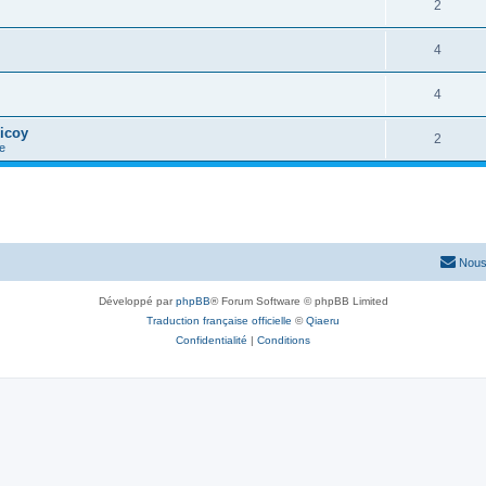
2
4
4
icoy
2
e
Nous
Développé par
phpBB
® Forum Software © phpBB Limited
Traduction française officielle
©
Qiaeru
Confidentialité
|
Conditions