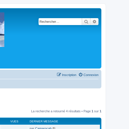
Rechercher
Recherche avancé
Inscription
Connexion
La recherche a retourné 4 résultats • Page
1
sur
1
VUES
DERNIER MESSAGE
par
Camarocab