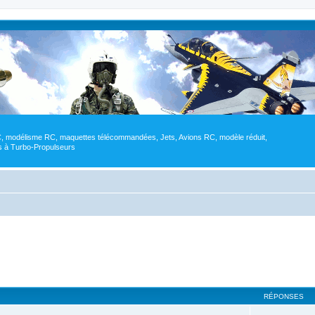
RC, modélisme RC, maquettes télécommandées, Jets, Avions RC, modèle réduit,
res à Turbo-Propulseurs
RÉPONSES