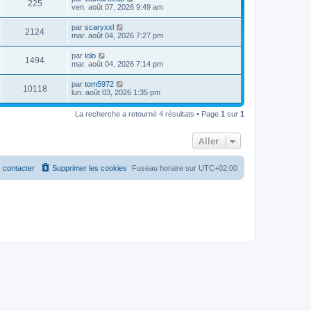
225
ven. août 07, 2026 9:49 am
par
scaryxxl
2124
mar. août 04, 2026 7:27 pm
par
lolo
1494
mar. août 04, 2026 7:14 pm
par
tom5972
10118
lun. août 03, 2026 1:35 pm
La recherche a retourné 4 résultats • Page
1
sur
1
Aller
 contacter
Supprimer les cookies
Fuseau horaire sur
UTC+02:00