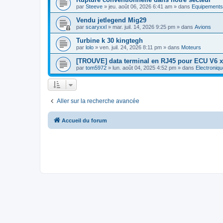
par
Steeve
»
jeu. août 06, 2026 6:41 am
» dans
Equipements
Vendu jetlegend Mig29
par
scaryxxl
»
mar. juil. 14, 2026 9:25 pm
» dans
Avions
Turbine k 30 kingtegh
par
lolo
»
ven. juil. 24, 2026 8:11 pm
» dans
Moteurs
[TROUVE] data terminal en RJ45 pour ECU V6 x
par
tom5972
»
lun. août 04, 2025 4:52 pm
» dans
Electroniqu
Aller sur la recherche avancée
Accueil du forum