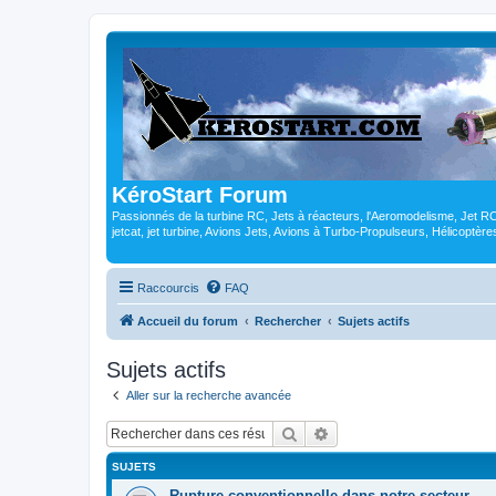
KéroStart Forum
Passionnés de la turbine RC, Jets à réacteurs, l'Aeromodelisme, Jet 
jetcat, jet turbine, Avions Jets, Avions à Turbo-Propulseurs, Hélicoptè
Raccourcis
FAQ
Accueil du forum
Rechercher
Sujets actifs
Sujets actifs
Aller sur la recherche avancée
Rechercher
Recherche avancée
SUJETS
Rupture conventionnelle dans notre secteur