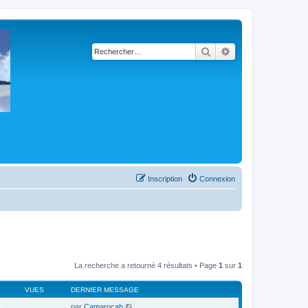
Rechercher
Recherche avancé
Inscription
Connexion
La recherche a retourné 4 résultats • Page
1
sur
1
VUES
DERNIER MESSAGE
par
Camarocab