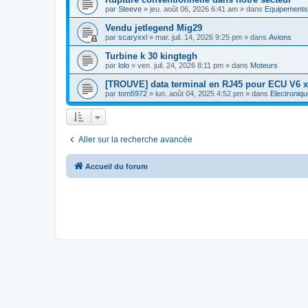
par
Steeve
»
jeu. août 06, 2026 6:41 am
» dans
Equipements
Vendu jetlegend Mig29
par
scaryxxl
»
mar. juil. 14, 2026 9:25 pm
» dans
Avions
Turbine k 30 kingtegh
par
lolo
»
ven. juil. 24, 2026 8:11 pm
» dans
Moteurs
[TROUVE] data terminal en RJ45 pour ECU V6 x
par
tom5972
»
lun. août 04, 2025 4:52 pm
» dans
Electroniqu
Aller sur la recherche avancée
Accueil du forum