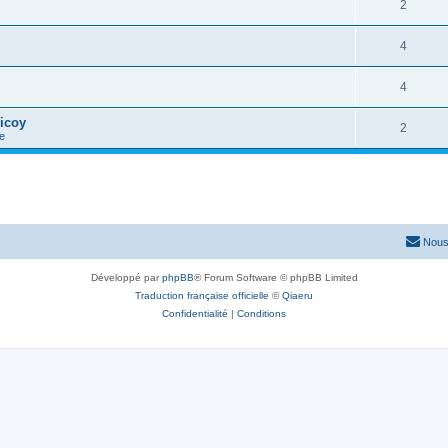
2
4
4
icoy
2
e
Nous
Développé par
phpBB
® Forum Software © phpBB Limited
Traduction française officielle
©
Qiaeru
Confidentialité
|
Conditions