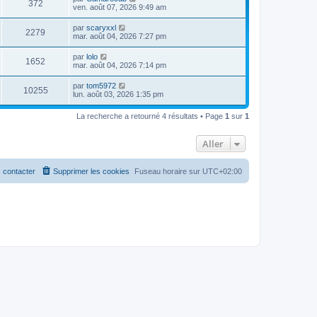
372
ven. août 07, 2026 9:49 am
par
scaryxxl
2279
mar. août 04, 2026 7:27 pm
par
lolo
1652
mar. août 04, 2026 7:14 pm
par
tom5972
10255
lun. août 03, 2026 1:35 pm
La recherche a retourné 4 résultats • Page
1
sur
1
Aller
 contacter
Supprimer les cookies
Fuseau horaire sur
UTC+02:00