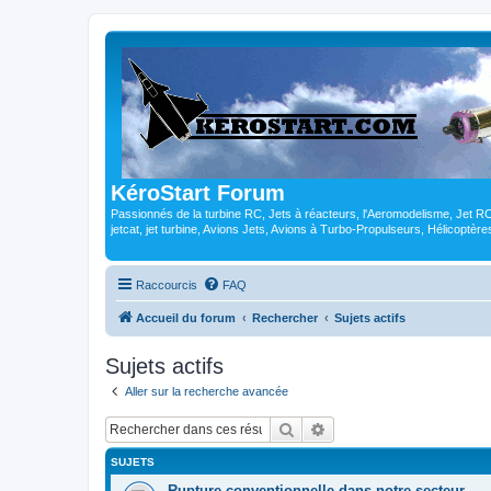
KéroStart Forum
Passionnés de la turbine RC, Jets à réacteurs, l'Aeromodelisme, Jet 
jetcat, jet turbine, Avions Jets, Avions à Turbo-Propulseurs, Hélicoptè
Raccourcis
FAQ
Accueil du forum
Rechercher
Sujets actifs
Sujets actifs
Aller sur la recherche avancée
Rechercher
Recherche avancée
SUJETS
Rupture conventionnelle dans notre secteur