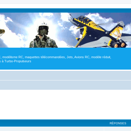
RC, modélisme RC, maquettes télécommandées, Jets, Avions RC, modèle réduit,
res à Turbo-Propulseurs
RÉPONSES