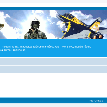
RC, modélisme RC, maquettes télécommandées, Jets, Avions RC, modèle réduit,
res à Turbo-Propulseurs
RÉPONSES