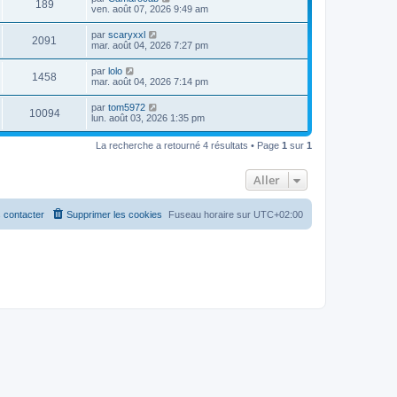
189
ven. août 07, 2026 9:49 am
par
scaryxxl
2091
mar. août 04, 2026 7:27 pm
par
lolo
1458
mar. août 04, 2026 7:14 pm
par
tom5972
10094
lun. août 03, 2026 1:35 pm
La recherche a retourné 4 résultats • Page
1
sur
1
Aller
 contacter
Supprimer les cookies
Fuseau horaire sur
UTC+02:00