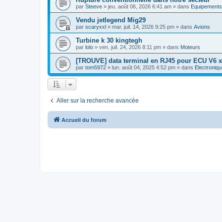
par
Steeve
»
jeu. août 06, 2026 6:41 am
» dans
Equipements
Vendu jetlegend Mig29
par
scaryxxl
»
mar. juil. 14, 2026 9:25 pm
» dans
Avions
Turbine k 30 kingtegh
par
lolo
»
ven. juil. 24, 2026 8:11 pm
» dans
Moteurs
[TROUVE] data terminal en RJ45 pour ECU V6 x
par
tom5972
»
lun. août 04, 2025 4:52 pm
» dans
Electroniqu
Aller sur la recherche avancée
Accueil du forum