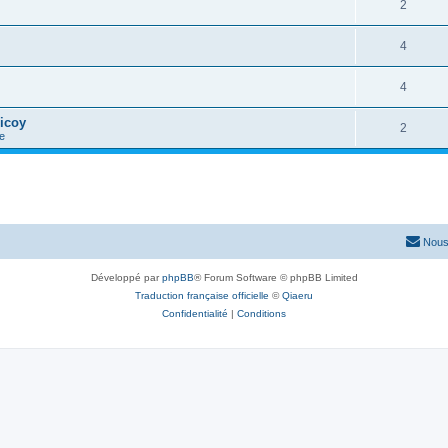
2
4
4
icoy
2
e
Nous
Développé par
phpBB
® Forum Software © phpBB Limited
Traduction française officielle
©
Qiaeru
Confidentialité
|
Conditions