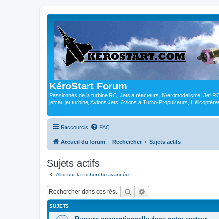
KéroStart Forum
Passionnés de la turbine RC, Jets à réacteurs, l'Aeromodelisme, Jet 
jetcat, jet turbine, Avions Jets, Avions à Turbo-Propulseurs, Hélicoptè
Raccourcis
FAQ
Accueil du forum
Rechercher
Sujets actifs
Sujets actifs
Aller sur la recherche avancée
Rechercher
Recherche avancée
SUJETS
Rupture conventionnelle dans notre secteur