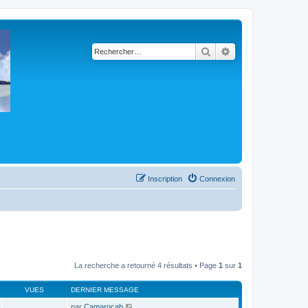
Rechercher
Recherche avancé
Inscription
Connexion
La recherche a retourné 4 résultats • Page
1
sur
1
VUES
DERNIER MESSAGE
par
Camarocab