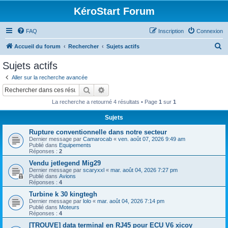
KéroStart Forum
FAQ
Inscription
Connexion
R
Accueil du forum
Rechercher
Sujets actifs
e
Sujets actifs
c
Aller sur la recherche avancée
h
Rechercher
Recherche avancée
e
La recherche a retourné 4 résultats • Page
1
sur
1
r
Sujets
c
Rupture conventionnelle dans notre secteur
h
Dernier message par
Camarocab
«
ven. août 07, 2026 9:49 am
e
Publié dans
Equipements
Réponses :
2
r
Vendu jetlegend Mig29
Dernier message par
scaryxxl
«
mar. août 04, 2026 7:27 pm
Publié dans
Avions
Réponses :
4
Turbine k 30 kingtegh
Dernier message par
lolo
«
mar. août 04, 2026 7:14 pm
Publié dans
Moteurs
Réponses :
4
[TROUVE] data terminal en RJ45 pour ECU V6 xicoy