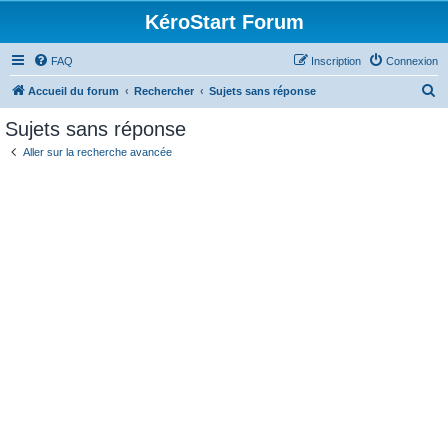
KéroStart Forum
FAQ
Inscription
Connexion
R
Accueil du forum
Rechercher
Sujets sans réponse
e
Sujets sans réponse
c
Aller sur la recherche avancée
h
e
r
c
h
e
r