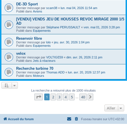
DE-3D Sport
Dernier message par
scam38
«
lun. mai 04, 2026 11:54 am
Publié dans
Avions
[VENDU] VENDS JEU DE HOUSSES REVOC MIRAGE 2000 1/5
AD
Dernier message par
Stéphane PERUSSAULT
«
ven. mai 01, 2026 3:28 pm
Publié dans
Equipements
Reservoir fibre
Dernier message par
lolo
«
jeu. avr. 30, 2026 1:04 pm
Publié dans
Equipements
velox
Dernier message par
VOLTIGE59
«
dim. avr. 26, 2026 2:11 pm
Publié dans
Jets à réacteurs
Recherche turbine 70
Dernier message par
Thomas ADD
«
lun. avr. 20, 2026 12:37 pm
Publié dans
Moteurs
La recherche a retourné plus de 1000 résultats
Page
1
sur
40
1
2
3
4
5
40
Suivant
…
Aller
Accueil du forum
Fuseau horaire sur
UTC+02:00