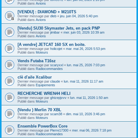
Publié dans
Avions
[VENDU] : DIAMOND + M210TS
Dernier message par
dleb
«
jeu. juin 04, 2026 5:40 pm
Publié dans
Avions
[Vendu] SU30 Skymaster Jets, en pack PNP
Dernier message par
jimibar
«
mer. juin 03, 2026 10:39 am
Publié dans
Avions
[A vendre] JETCAT 160 SX en boite.
Dernier message par
holicojet
«
mar. mai 26, 2026 5:53 pm
Publié dans
Moteurs
Vends Futaba T16sz
Dernier message par
scaryxxl
«
lun. mai 25, 2026 7:03 pm
Publié dans
Radiocommandes
clè d'aile Xcalibur
Dernier message par
claude
«
lun. mai 11, 2026 11:17 am
Publié dans
Equipements
RECHERCHE WREN44 HELI
Dernier message par
ghtzepjvvv
«
lun. mai 11, 2026 1:50 am
Publié dans
Moteurs
(Vendu ) Merlin 70 XBL
Dernier message par
scam38
«
dim. mai 10, 2026 3:46 pm
Publié dans
Moteurs
Ensemble PowerBox Core
Dernier message par
Pierre17300
«
mer. mai 06, 2026 7:18 pm
Publié dans
Radiocommandes