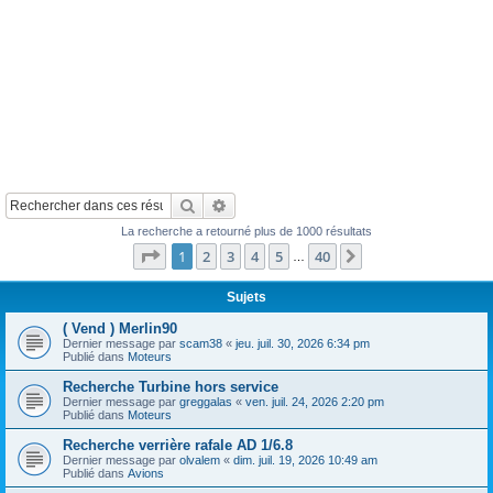
Rechercher
Recherche avancée
La recherche a retourné plus de 1000 résultats
Page
1
sur
40
1
2
3
4
5
40
Suivant
…
Sujets
( Vend ) Merlin90
Dernier message par
scam38
«
jeu. juil. 30, 2026 6:34 pm
Publié dans
Moteurs
Recherche Turbine hors service
Dernier message par
greggalas
«
ven. juil. 24, 2026 2:20 pm
Publié dans
Moteurs
Recherche verrière rafale AD 1/6.8
Dernier message par
olvalem
«
dim. juil. 19, 2026 10:49 am
Publié dans
Avions