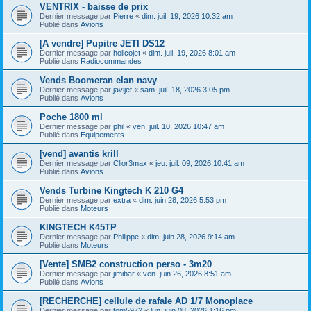
VENTRIX - baisse de prix
Dernier message par
Pierre
«
dim. juil. 19, 2026 10:32 am
Publié dans
Avions
[A vendre] Pupitre JETI DS12
Dernier message par
holicojet
«
dim. juil. 19, 2026 8:01 am
Publié dans
Radiocommandes
Vends Boomeran elan navy
Dernier message par
javijet
«
sam. juil. 18, 2026 3:05 pm
Publié dans
Avions
Poche 1800 ml
Dernier message par
phil
«
ven. juil. 10, 2026 10:47 am
Publié dans
Equipements
[vend] avantis krill
Dernier message par
Clior3max
«
jeu. juil. 09, 2026 10:41 am
Publié dans
Avions
Vends Turbine Kingtech K 210 G4
Dernier message par
extra
«
dim. juin 28, 2026 5:53 pm
Publié dans
Moteurs
KINGTECH K45TP
Dernier message par
Philippe
«
dim. juin 28, 2026 9:14 am
Publié dans
Moteurs
[Vente] SMB2 construction perso - 3m20
Dernier message par
jimibar
«
ven. juin 26, 2026 8:51 am
Publié dans
Avions
[RECHERCHE] cellule de rafale AD 1/7 Monoplace
Dernier message par
tom5972
«
lun. juin 08, 2026 1:16 pm