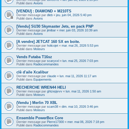
Publié dans
Avions
[VENDU] : DIAMOND + M210TS
Dernier message par
dleb
«
jeu. juin 04, 2026 5:40 pm
Publié dans
Avions
[Vendu] SU30 Skymaster Jets, en pack PNP
Dernier message par
jimibar
«
mer. juin 03, 2026 10:39 am
Publié dans
Avions
[A vendre] JETCAT 160 SX en boite.
Dernier message par
holicojet
«
mar. mai 26, 2026 5:53 pm
Publié dans
Moteurs
Vends Futaba T16sz
Dernier message par
scaryxxl
«
lun. mai 25, 2026 7:03 pm
Publié dans
Radiocommandes
clè d'aile Xcalibur
Dernier message par
claude
«
lun. mai 11, 2026 11:17 am
Publié dans
Equipements
RECHERCHE WREN44 HELI
Dernier message par
ghtzepjvvv
«
lun. mai 11, 2026 1:50 am
Publié dans
Moteurs
(Vendu ) Merlin 70 XBL
Dernier message par
scam38
«
dim. mai 10, 2026 3:46 pm
Publié dans
Moteurs
Ensemble PowerBox Core
Dernier message par
Pierre17300
«
mer. mai 06, 2026 7:18 pm
Publié dans
Radiocommandes