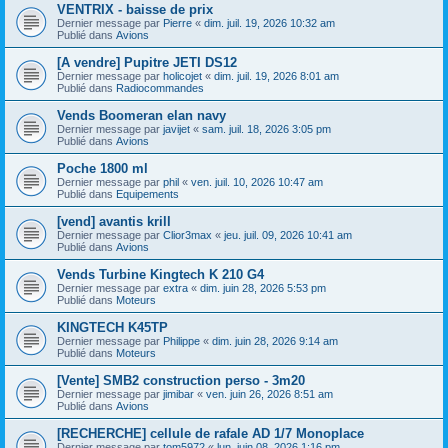
VENTRIX - baisse de prix
Dernier message par
Pierre
«
dim. juil. 19, 2026 10:32 am
Publié dans
Avions
[A vendre] Pupitre JETI DS12
Dernier message par
holicojet
«
dim. juil. 19, 2026 8:01 am
Publié dans
Radiocommandes
Vends Boomeran elan navy
Dernier message par
javijet
«
sam. juil. 18, 2026 3:05 pm
Publié dans
Avions
Poche 1800 ml
Dernier message par
phil
«
ven. juil. 10, 2026 10:47 am
Publié dans
Equipements
[vend] avantis krill
Dernier message par
Clior3max
«
jeu. juil. 09, 2026 10:41 am
Publié dans
Avions
Vends Turbine Kingtech K 210 G4
Dernier message par
extra
«
dim. juin 28, 2026 5:53 pm
Publié dans
Moteurs
KINGTECH K45TP
Dernier message par
Philippe
«
dim. juin 28, 2026 9:14 am
Publié dans
Moteurs
[Vente] SMB2 construction perso - 3m20
Dernier message par
jimibar
«
ven. juin 26, 2026 8:51 am
Publié dans
Avions
[RECHERCHE] cellule de rafale AD 1/7 Monoplace
Dernier message par
tom5972
«
lun. juin 08, 2026 1:16 pm