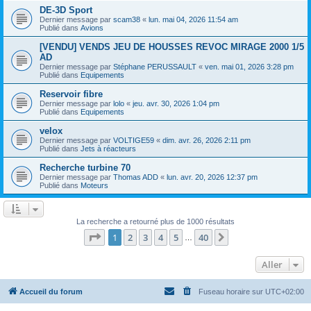
DE-3D Sport
Dernier message par
scam38
«
lun. mai 04, 2026 11:54 am
Publié dans
Avions
[VENDU] VENDS JEU DE HOUSSES REVOC MIRAGE 2000 1/5
AD
Dernier message par
Stéphane PERUSSAULT
«
ven. mai 01, 2026 3:28 pm
Publié dans
Equipements
Reservoir fibre
Dernier message par
lolo
«
jeu. avr. 30, 2026 1:04 pm
Publié dans
Equipements
velox
Dernier message par
VOLTIGE59
«
dim. avr. 26, 2026 2:11 pm
Publié dans
Jets à réacteurs
Recherche turbine 70
Dernier message par
Thomas ADD
«
lun. avr. 20, 2026 12:37 pm
Publié dans
Moteurs
La recherche a retourné plus de 1000 résultats
Page
1
sur
40
1
2
3
4
5
40
Suivant
…
Aller
Accueil du forum
Fuseau horaire sur
UTC+02:00