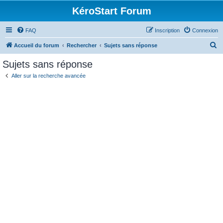
KéroStart Forum
FAQ
Inscription
Connexion
R
Accueil du forum
Rechercher
Sujets sans réponse
e
Sujets sans réponse
c
Aller sur la recherche avancée
h
e
r
c
h
e
r