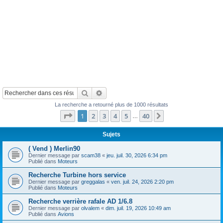
Rechercher
Recherche avancée
La recherche a retourné plus de 1000 résultats
Page
1
sur
40
1
2
3
4
5
40
Suivant
…
Sujets
( Vend ) Merlin90
Dernier message par
scam38
«
jeu. juil. 30, 2026 6:34 pm
Publié dans
Moteurs
Recherche Turbine hors service
Dernier message par
greggalas
«
ven. juil. 24, 2026 2:20 pm
Publié dans
Moteurs
Recherche verrière rafale AD 1/6.8
Dernier message par
olvalem
«
dim. juil. 19, 2026 10:49 am
Publié dans
Avions