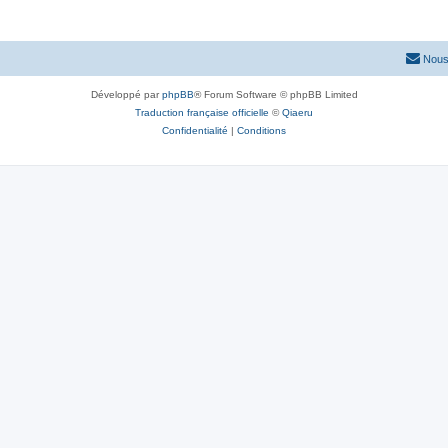
Nous
Développé par
phpBB
® Forum Software © phpBB Limited
Traduction française officielle
©
Qiaeru
Confidentialité
|
Conditions