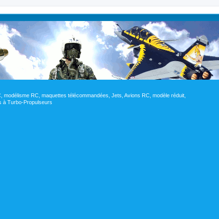
RC, modélisme RC, maquettes télécommandées, Jets, Avions RC, modèle réduit,
res à Turbo-Propulseurs