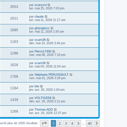
par
scaryxxl
3553
lun. mai 25, 2026 7:03 pm
par
claude
2011
lun. mai 11, 2026 11:17 am
par
ghtzepjvvv
1885
lun. mai 11, 2026 1:50 am
par
scam38
1163
dim. mai 10, 2026 3:46 pm
par
Pierre17300
1298
mer. mai 06, 2026 7:18 pm
par
scam38
1628
lun. mai 04, 2026 11:54 am
par
Stéphane PERUSSAULT
1768
ven. mai 01, 2026 3:28 pm
par
lolo
1184
jeu. avr. 30, 2026 1:04 pm
par
VOLTIGE59
1439
dim. avr. 26, 2026 2:11 pm
par
Thomas ADD
1268
lun. avr. 20, 2026 12:37 pm
Page
1
sur
40
1
2
3
4
5
40
Suivant
ourné plus de 1000 résultats
…