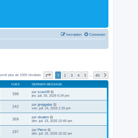
Inscription
Connexion
Page
1
sur
40
1
2
3
4
5
40
Suivant
ourné plus de 1000 résultats
…
VUES
DERNIER MESSAGE
par
scam38
398
jeu. juil. 30, 2026 6:34 pm
par
greggalas
242
ven. juil. 24, 2026 2:20 pm
par
olvalem
369
dim. juil. 19, 2026 10:49 am
par
Pierre
297
dim. juil. 19, 2026 10:32 am