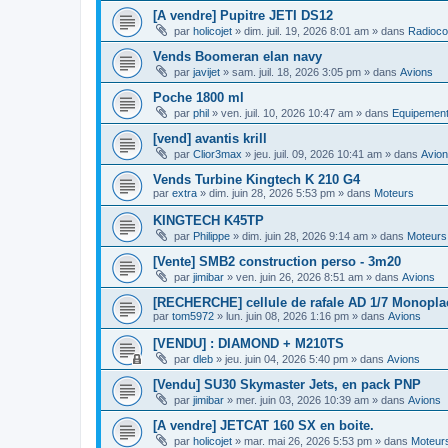
[A vendre] Pupitre JETI DS12
par
holicojet
»
dim. juil. 19, 2026 8:01 am
» dans
Radioc
Vends Boomeran elan navy
par
javijet
»
sam. juil. 18, 2026 3:05 pm
» dans
Avions
Poche 1800 ml
par
phil
»
ven. juil. 10, 2026 10:47 am
» dans
Equipemen
[vend] avantis krill
par
Clior3max
»
jeu. juil. 09, 2026 10:41 am
» dans
Avio
Vends Turbine Kingtech K 210 G4
par
extra
»
dim. juin 28, 2026 5:53 pm
» dans
Moteurs
KINGTECH K45TP
par
Philippe
»
dim. juin 28, 2026 9:14 am
» dans
Moteurs
[Vente] SMB2 construction perso - 3m20
par
jimibar
»
ven. juin 26, 2026 8:51 am
» dans
Avions
[RECHERCHE] cellule de rafale AD 1/7 Monopla
par
tom5972
»
lun. juin 08, 2026 1:16 pm
» dans
Avions
[VENDU] : DIAMOND + M210TS
par
dleb
»
jeu. juin 04, 2026 5:40 pm
» dans
Avions
[Vendu] SU30 Skymaster Jets, en pack PNP
par
jimibar
»
mer. juin 03, 2026 10:39 am
» dans
Avions
[A vendre] JETCAT 160 SX en boite.
par
holicojet
»
mar. mai 26, 2026 5:53 pm
» dans
Moteur