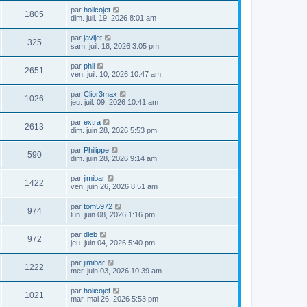
par
holicojet
1805
dim. juil. 19, 2026 8:01 am
par
javijet
325
sam. juil. 18, 2026 3:05 pm
par
phil
2651
ven. juil. 10, 2026 10:47 am
par
Clior3max
1026
jeu. juil. 09, 2026 10:41 am
par
extra
2613
dim. juin 28, 2026 5:53 pm
par
Philippe
590
dim. juin 28, 2026 9:14 am
par
jimibar
1422
ven. juin 26, 2026 8:51 am
par
tom5972
974
lun. juin 08, 2026 1:16 pm
par
dleb
972
jeu. juin 04, 2026 5:40 pm
par
jimibar
1222
mer. juin 03, 2026 10:39 am
par
holicojet
1021
mar. mai 26, 2026 5:53 pm