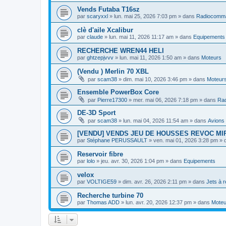
Vends Futaba T16sz
par
scaryxxl
»
lun. mai 25, 2026 7:03 pm
» dans
Radiocomm
clè d'aile Xcalibur
par
claude
»
lun. mai 11, 2026 11:17 am
» dans
Equipements
RECHERCHE WREN44 HELI
par
ghtzepjvvv
»
lun. mai 11, 2026 1:50 am
» dans
Moteurs
(Vendu ) Merlin 70 XBL
par
scam38
»
dim. mai 10, 2026 3:46 pm
» dans
Moteur
Ensemble PowerBox Core
par
Pierre17300
»
mer. mai 06, 2026 7:18 pm
» dans
Ra
DE-3D Sport
par
scam38
»
lun. mai 04, 2026 11:54 am
» dans
Avions
[VENDU] VENDS JEU DE HOUSSES REVOC MIR
par
Stéphane PERUSSAULT
»
ven. mai 01, 2026 3:28 pm
» 
Reservoir fibre
par
lolo
»
jeu. avr. 30, 2026 1:04 pm
» dans
Equipements
velox
par
VOLTIGE59
»
dim. avr. 26, 2026 2:11 pm
» dans
Jets à 
Recherche turbine 70
par
Thomas ADD
»
lun. avr. 20, 2026 12:37 pm
» dans
Moteu