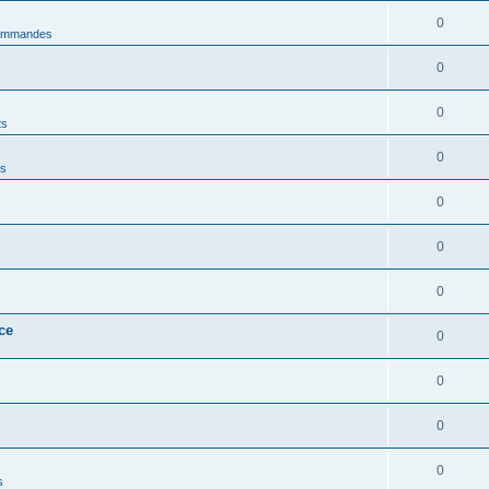
0
ommandes
0
0
ts
0
ns
0
0
0
ce
0
0
0
0
s