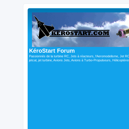
KéroStart Forum
Passionnés de la turbine RC, Jets à réacteurs, l'Aeromodelisme, Jet 
jetcat, jet turbine, Avions Jets, Avions à Turbo-Propulseurs, Hélicoptè