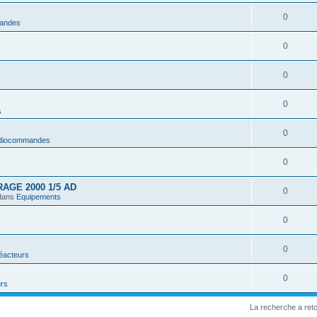
0
andes
0
0
0
s
0
diocommandes
0
AGE 2000 1/5 AD
0
dans
Equipements
0
0
réacteurs
0
rs
La recherche a ret