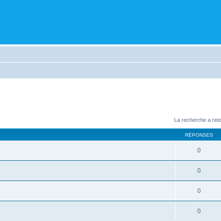
La recherche a ret
RÉPONSES
0
0
0
0