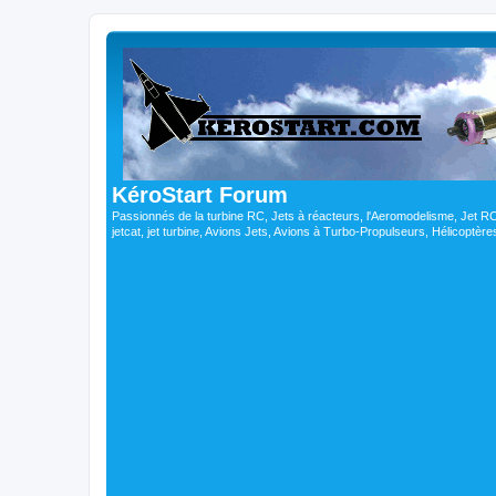
KéroStart Forum
Passionnés de la turbine RC, Jets à réacteurs, l'Aeromodelisme, Jet 
jetcat, jet turbine, Avions Jets, Avions à Turbo-Propulseurs, Hélicoptè