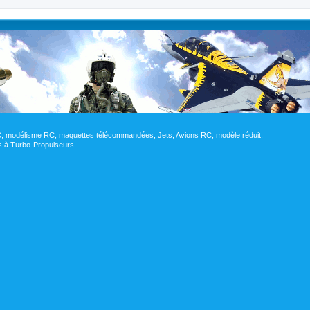
RC, modélisme RC, maquettes télécommandées, Jets, Avions RC, modèle réduit,
res à Turbo-Propulseurs