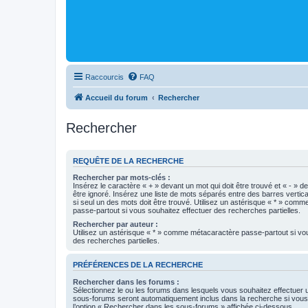
Raccourcis
FAQ
Accueil du forum
Rechercher
Rechercher
REQUÊTE DE LA RECHERCHE
Rechercher par mots-clés :
Insérez le caractère « + » devant un mot qui doit être trouvé et « - » d
être ignoré. Insérez une liste de mots séparés entre des barres vertica
si seul un des mots doit être trouvé. Utilisez un astérisque « * » com
passe-partout si vous souhaitez effectuer des recherches partielles.
Rechercher par auteur :
Utilisez un astérisque « * » comme métacaractère passe-partout si vo
des recherches partielles.
PRÉFÉRENCES DE LA RECHERCHE
Rechercher dans les forums :
Sélectionnez le ou les forums dans lesquels vous souhaitez effectuer
sous-forums seront automatiquement inclus dans la recherche si vou
l’option « Rechercher dans les sous-forums » affichée ci-dessous.