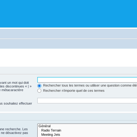
evant un mot qui doit
Rechercher tous les termes ou utiliser une question comme él
les discontinues « | »
me métacaractère
Rechercher n’importe quel de ces termes
us souhaitez effectuer
 une recherche. Les
s ne désactivez pas