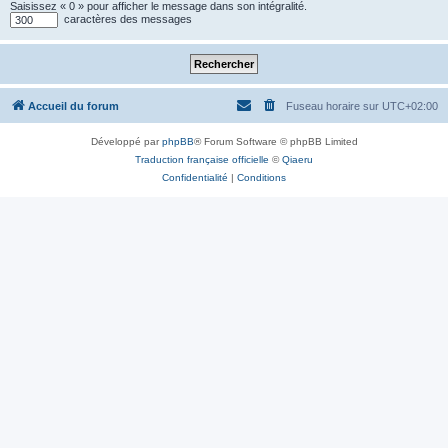
Saisissez « 0 » pour afficher le message dans son intégralité.
caractères des messages
Accueil du forum
Fuseau horaire sur
UTC+02:00
Développé par
phpBB
® Forum Software © phpBB Limited
Traduction française officielle
©
Qiaeru
Confidentialité
|
Conditions