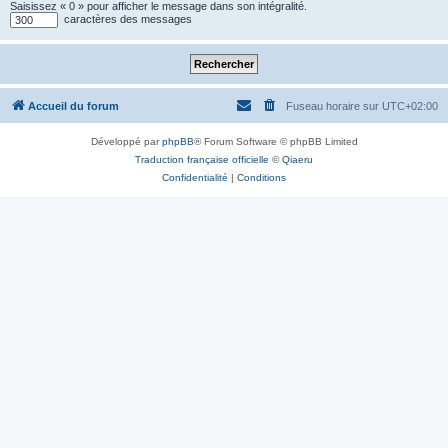
Saisissez « 0 » pour afficher le message dans son intégralité.
caractères des messages
Accueil du forum
Fuseau horaire sur
UTC+02:00
Développé par
phpBB
® Forum Software © phpBB Limited
Traduction française officielle
©
Qiaeru
Confidentialité
|
Conditions