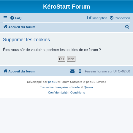
KéroStart Forum
FAQ
Inscription
Connexion
R
Accueil du forum
e
Supprimer les cookies
c
h
Êtes-vous sûr de vouloir supprimer les cookies de ce forum ?
e
r
c
Accueil du forum
Fuseau horaire sur
UTC+02:00
h
Développé par
phpBB
® Forum Software © phpBB Limited
e
Traduction française officielle
©
Qiaeru
r
Confidentialité
|
Conditions