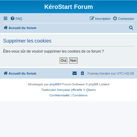
KéroStart Forum
FAQ
Inscription
Connexion
R
Accueil du forum
e
Supprimer les cookies
c
h
Êtes-vous sûr de vouloir supprimer les cookies de ce forum ?
e
r
c
Accueil du forum
Fuseau horaire sur
UTC+02:00
h
Développé par
phpBB
® Forum Software © phpBB Limited
e
Traduction française officielle
©
Qiaeru
r
Confidentialité
|
Conditions