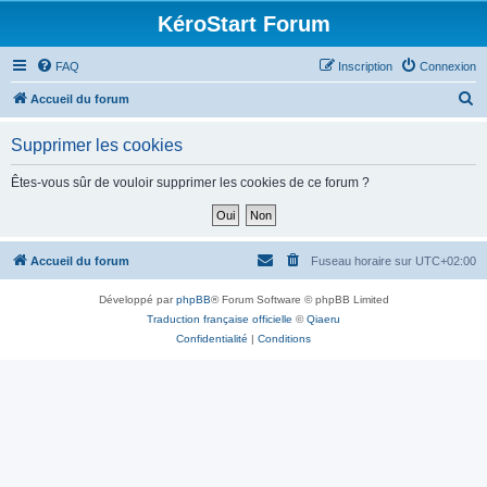
KéroStart Forum
FAQ
Inscription
Connexion
R
Accueil du forum
e
Supprimer les cookies
c
h
Êtes-vous sûr de vouloir supprimer les cookies de ce forum ?
e
r
c
Accueil du forum
Fuseau horaire sur
UTC+02:00
h
Développé par
phpBB
® Forum Software © phpBB Limited
e
Traduction française officielle
©
Qiaeru
r
Confidentialité
|
Conditions