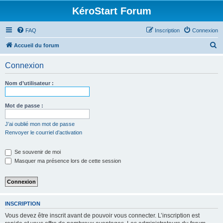
KéroStart Forum
FAQ
Inscription
Connexion
R
Accueil du forum
e
Connexion
c
h
Nom d’utilisateur :
e
r
Mot de passe :
c
J’ai oublié mon mot de passe
h
Renvoyer le courriel d’activation
e
Se souvenir de moi
r
Masquer ma présence lors de cette session
INSCRIPTION
Vous devez être inscrit avant de pouvoir vous connecter. L’inscription est