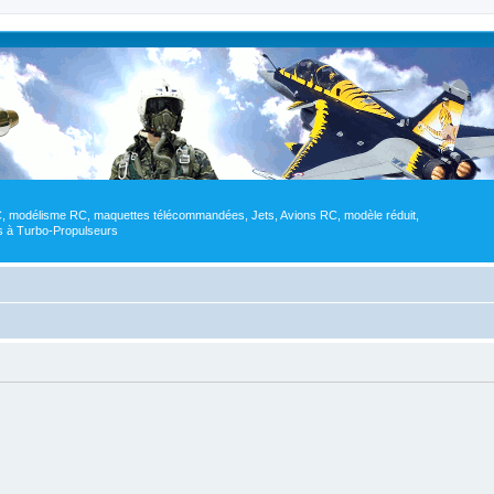
RC, modélisme RC, maquettes télécommandées, Jets, Avions RC, modèle réduit,
res à Turbo-Propulseurs