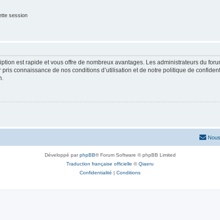
tte session
cription est rapide et vous offre de nombreux avantages. Les administrateurs du fo
ir pris connaissance de nos conditions d’utilisation et de notre politique de confide
n.
Nous
Développé par
phpBB
® Forum Software © phpBB Limited
Traduction française officielle
©
Qiaeru
Confidentialité
|
Conditions