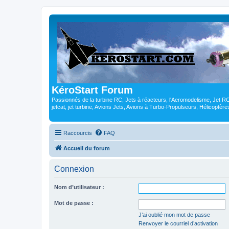
KéroStart Forum
Passionnés de la turbine RC, Jets à réacteurs, l'Aeromodelisme, Jet 
jetcat, jet turbine, Avions Jets, Avions à Turbo-Propulseurs, Hélicoptè
Raccourcis
FAQ
Accueil du forum
Connexion
Nom d’utilisateur :
Mot de passe :
J’ai oublié mon mot de passe
Renvoyer le courriel d’activation