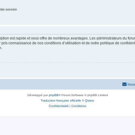
tte session
cription est rapide et vous offre de nombreux avantages. Les administrateurs du fo
ir pris connaissance de nos conditions d’utilisation et de notre politique de confide
n.
Nous
Développé par
phpBB
® Forum Software © phpBB Limited
Traduction française officielle
©
Qiaeru
Confidentialité
|
Conditions