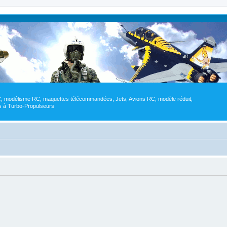
RC, modélisme RC, maquettes télécommandées, Jets, Avions RC, modèle réduit,
res à Turbo-Propulseurs