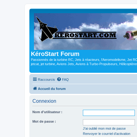
KéroStart Forum
Passionnés de la turbine RC, Jets à réacteurs, l'Aeromodelisme, Jet 
jetcat, jet turbine, Avions Jets, Avions à Turbo-Propulseurs, Hélicoptè
Raccourcis
FAQ
Accueil du forum
Connexion
Nom d’utilisateur :
Mot de passe :
J’ai oublié mon mot de passe
Renvoyer le courriel d’activation