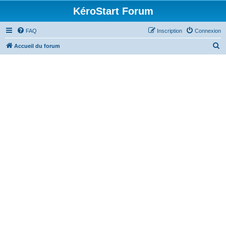
KéroStart Forum
FAQ
Inscription
Connexion
R
Accueil du forum
e
c
h
e
r
c
h
e
r