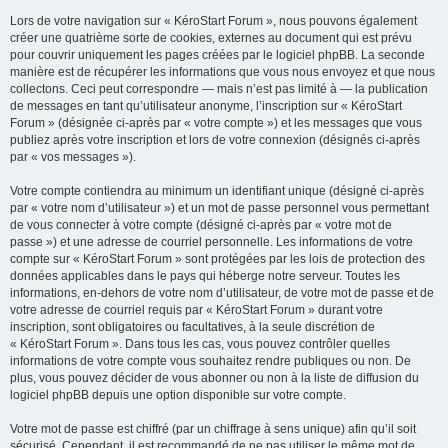
Lors de votre navigation sur « KéroStart Forum », nous pouvons également
créer une quatrième sorte de cookies, externes au document qui est prévu
pour couvrir uniquement les pages créées par le logiciel phpBB. La seconde
manière est de récupérer les informations que vous nous envoyez et que nous
collectons. Ceci peut correspondre — mais n’est pas limité à — la publication
de messages en tant qu’utilisateur anonyme, l’inscription sur « KéroStart
Forum » (désignée ci-après par « votre compte ») et les messages que vous
publiez après votre inscription et lors de votre connexion (désignés ci-après
par « vos messages »).
Votre compte contiendra au minimum un identifiant unique (désigné ci-après
par « votre nom d’utilisateur ») et un mot de passe personnel vous permettant
de vous connecter à votre compte (désigné ci-après par « votre mot de
passe ») et une adresse de courriel personnelle. Les informations de votre
compte sur « KéroStart Forum » sont protégées par les lois de protection des
données applicables dans le pays qui héberge notre serveur. Toutes les
informations, en-dehors de votre nom d’utilisateur, de votre mot de passe et de
votre adresse de courriel requis par « KéroStart Forum » durant votre
inscription, sont obligatoires ou facultatives, à la seule discrétion de
« KéroStart Forum ». Dans tous les cas, vous pouvez contrôler quelles
informations de votre compte vous souhaitez rendre publiques ou non. De
plus, vous pouvez décider de vous abonner ou non à la liste de diffusion du
logiciel phpBB depuis une option disponible sur votre compte.
Votre mot de passe est chiffré (par un chiffrage à sens unique) afin qu’il soit
sécurisé. Cependant, il est recommandé de ne pas utiliser le même mot de