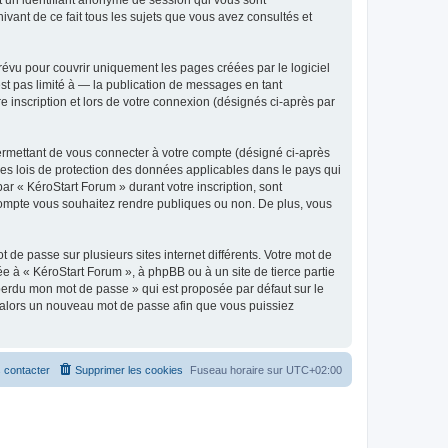
ivant de ce fait tous les sujets que vous avez consultés et
évu pour couvrir uniquement les pages créées par le logiciel
t pas limité à — la publication de messages en tant
e inscription et lors de votre connexion (désignés ci-après par
ermettant de vous connecter à votre compte (désigné ci-après
les lois de protection des données applicables dans le pays qui
ar « KéroStart Forum » durant votre inscription, sont
e compte vous souhaitez rendre publiques ou non. De plus, vous
 de passe sur plusieurs sites internet différents. Votre mot de
e à « KéroStart Forum », à phpBB ou à un site de tierce partie
 perdu mon mot de passe » qui est proposée par défaut sur le
ra alors un nouveau mot de passe afin que vous puissiez
 contacter
Supprimer les cookies
Fuseau horaire sur
UTC+02:00