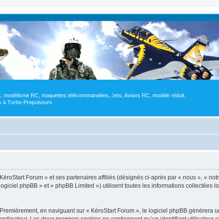
RC, modélisme RC, maquettes télécommandées, Jets, Avions RC, modèle réduit,
res à Turbo-Propulseurs
KéroStart Forum » et ses partenaires affiliés (désignés ci-après par « nous », « not
ogiciel phpBB » et « phpBB Limited ») utilisent toutes les informations collectées lo
 Premièrement, en naviguant sur « KéroStart Forum », le logiciel phpBB génèrera un
ordinateur. Les deux premiers cookies ne contiennent qu’un identifiant utilisateur 