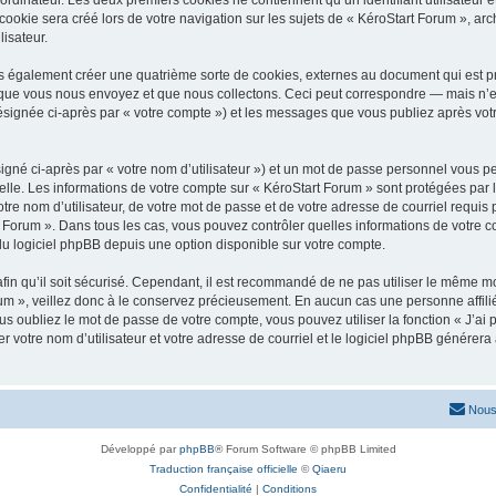
okie sera créé lors de votre navigation sur les sujets de « KéroStart Forum », arch
lisateur.
s également créer une quatrième sorte de cookies, externes au document qui est pr
que vous nous envoyez et que nous collectons. Ceci peut correspondre — mais n’es
désignée ci-après par « votre compte ») et les messages que vous publiez après votr
igné ci-après par « votre nom d’utilisateur ») et un mot de passe personnel vous p
elle. Les informations de votre compte sur « KéroStart Forum » sont protégées par 
re nom d’utilisateur, de votre mot de passe et de votre adresse de courriel requis p
art Forum ». Dans tous les cas, vous pouvez contrôler quelles informations de votr
du logiciel phpBB depuis une option disponible sur votre compte.
afin qu’il soit sécurisé. Cependant, il est recommandé de ne pas utiliser le même mot
m », veillez donc à le conservez précieusement. En aucun cas une personne affilié
 oubliez le mot de passe de votre compte, vous pouvez utiliser la fonction « J’ai
r votre nom d’utilisateur et votre adresse de courriel et le logiciel phpBB génére
Nous
Développé par
phpBB
® Forum Software © phpBB Limited
Traduction française officielle
©
Qiaeru
Confidentialité
|
Conditions