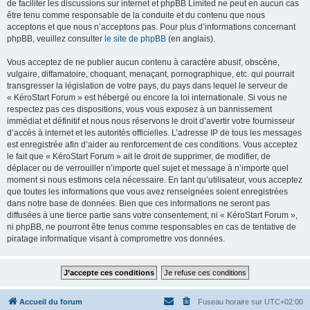
de faciliter les discussions sur internet et phpBB Limited ne peut en aucun cas
être tenu comme responsable de la conduite et du contenu que nous
acceptons et que nous n’acceptons pas. Pour plus d’informations concernant
phpBB, veuillez consulter
le site de phpBB
(en anglais).
Vous acceptez de ne publier aucun contenu à caractère abusif, obscène,
vulgaire, diffamatoire, choquant, menaçant, pornographique, etc. qui pourrait
transgresser la législation de votre pays, du pays dans lequel le serveur de
« KéroStart Forum » est hébergé ou encore la loi internationale. Si vous ne
respectez pas ces dispositions, vous vous exposez à un bannissement
immédiat et définitif et nous nous réservons le droit d’avertir votre fournisseur
d’accès à internet et les autorités officielles. L’adresse IP de tous les messages
est enregistrée afin d’aider au renforcement de ces conditions. Vous acceptez
le fait que « KéroStart Forum » ait le droit de supprimer, de modifier, de
déplacer ou de verrouiller n’importe quel sujet et message à n’importe quel
moment si nous estimons cela nécessaire. En tant qu’utilisateur, vous acceptez
que toutes les informations que vous avez renseignées soient enregistrées
dans notre base de données. Bien que ces informations ne seront pas
diffusées à une tierce partie sans votre consentement, ni « KéroStart Forum »,
ni phpBB, ne pourront être tenus comme responsables en cas de tentative de
piratage informatique visant à compromettre vos données.
Accueil du forum
Fuseau horaire sur
UTC+02:00