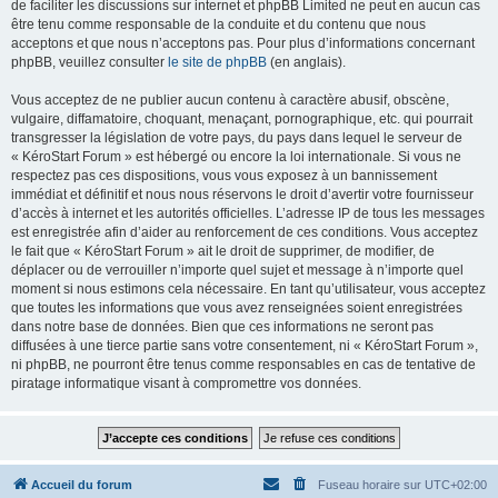
de faciliter les discussions sur internet et phpBB Limited ne peut en aucun cas
être tenu comme responsable de la conduite et du contenu que nous
acceptons et que nous n’acceptons pas. Pour plus d’informations concernant
phpBB, veuillez consulter
le site de phpBB
(en anglais).
Vous acceptez de ne publier aucun contenu à caractère abusif, obscène,
vulgaire, diffamatoire, choquant, menaçant, pornographique, etc. qui pourrait
transgresser la législation de votre pays, du pays dans lequel le serveur de
« KéroStart Forum » est hébergé ou encore la loi internationale. Si vous ne
respectez pas ces dispositions, vous vous exposez à un bannissement
immédiat et définitif et nous nous réservons le droit d’avertir votre fournisseur
d’accès à internet et les autorités officielles. L’adresse IP de tous les messages
est enregistrée afin d’aider au renforcement de ces conditions. Vous acceptez
le fait que « KéroStart Forum » ait le droit de supprimer, de modifier, de
déplacer ou de verrouiller n’importe quel sujet et message à n’importe quel
moment si nous estimons cela nécessaire. En tant qu’utilisateur, vous acceptez
que toutes les informations que vous avez renseignées soient enregistrées
dans notre base de données. Bien que ces informations ne seront pas
diffusées à une tierce partie sans votre consentement, ni « KéroStart Forum »,
ni phpBB, ne pourront être tenus comme responsables en cas de tentative de
piratage informatique visant à compromettre vos données.
Accueil du forum
Fuseau horaire sur
UTC+02:00