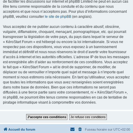
de faciliter les discussions sur internet et phpBB Limited ne peut en aucun cas
être tenu comme responsable de la conduite et du contenu que nous
acceptons et que nous n’acceptons pas. Pour plus d’informations concernant
phpBB, veuillez consulter
le site de phpBB
(en anglais).
Vous acceptez de ne publier aucun contenu à caractère abusif, obscène,
vulgaire, diffamatoire, choquant, menaçant, pornographique, etc. qui pourrait
transgresser la législation de votre pays, du pays dans lequel le serveur de
« KéroStart Forum » est hébergé ou encore la loi internationale. Si vous ne
respectez pas ces dispositions, vous vous exposez à un bannissement
immédiat et définitif et nous nous réservons le droit d’avertir votre fournisseur
d’accès à internet et les autorités officielles. L’adresse IP de tous les messages
est enregistrée afin d’aider au renforcement de ces conditions. Vous acceptez
le fait que « KéroStart Forum » ait le droit de supprimer, de modifier, de
déplacer ou de verrouiller n’importe quel sujet et message à n’importe quel
moment si nous estimons cela nécessaire. En tant qu’utilisateur, vous acceptez
que toutes les informations que vous avez renseignées soient enregistrées
dans notre base de données. Bien que ces informations ne seront pas
diffusées à une tierce partie sans votre consentement, ni « KéroStart Forum »,
ni phpBB, ne pourront être tenus comme responsables en cas de tentative de
piratage informatique visant à compromettre vos données.
Accueil du forum
Fuseau horaire sur
UTC+02:00