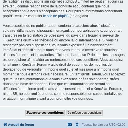
de faciliter les discussions sur internet et phpBB Limited ne peut en aucun cas
être tenu comme responsable de la conduite et du contenu que nous
acceptons et que nous n’acceptons pas. Pour plus d’informations concernant
phpBB, veuillez consulter
le site de phpBB
(en anglais).
Vous acceptez de ne publier aucun contenu à caractère abusif, obscène,
vulgaire, diffamatoire, choquant, menaçant, pornographique, etc. qui pourrait
transgresser la législation de votre pays, du pays dans lequel le serveur de
« KéroStart Forum » est hébergé ou encore la loi internationale. Si vous ne
respectez pas ces dispositions, vous vous exposez à un bannissement
immédiat et définitif et nous nous réservons le droit d’avertir votre fournisseur
d’accès à internet et les autorités officielles. L’adresse IP de tous les messages
est enregistrée afin d’aider au renforcement de ces conditions. Vous acceptez
le fait que « KéroStart Forum » ait le droit de supprimer, de modifier, de
déplacer ou de verrouiller n’importe quel sujet et message à n’importe quel
moment si nous estimons cela nécessaire. En tant qu’utilisateur, vous acceptez
que toutes les informations que vous avez renseignées soient enregistrées
dans notre base de données. Bien que ces informations ne seront pas
diffusées à une tierce partie sans votre consentement, ni « KéroStart Forum »,
ni phpBB, ne pourront être tenus comme responsables en cas de tentative de
piratage informatique visant à compromettre vos données.
Accueil du forum
Fuseau horaire sur
UTC+02:00