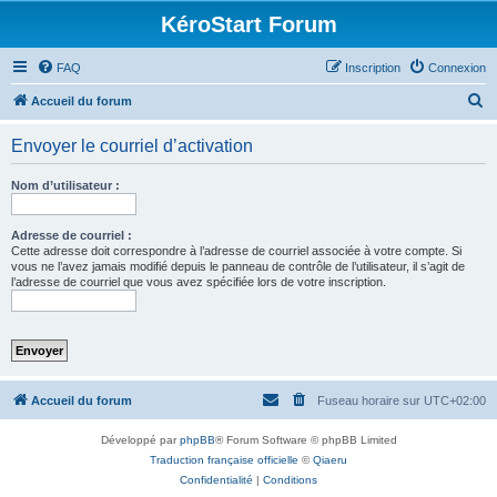
KéroStart Forum
FAQ
Inscription
Connexion
R
Accueil du forum
e
Envoyer le courriel d’activation
c
h
Nom d’utilisateur :
e
r
Adresse de courriel :
Cette adresse doit correspondre à l’adresse de courriel associée à votre compte. Si
c
vous ne l’avez jamais modifié depuis le panneau de contrôle de l’utilisateur, il s’agit de
l’adresse de courriel que vous avez spécifiée lors de votre inscription.
h
e
r
Accueil du forum
Fuseau horaire sur
UTC+02:00
Développé par
phpBB
® Forum Software © phpBB Limited
Traduction française officielle
©
Qiaeru
Confidentialité
|
Conditions