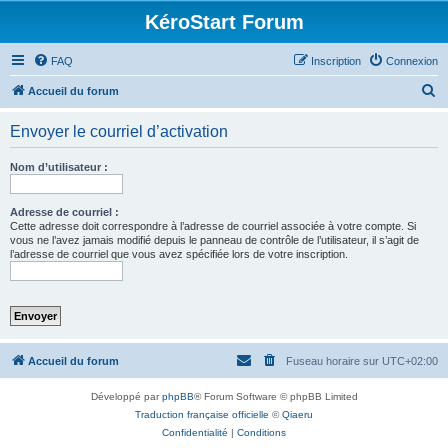
KéroStart Forum
FAQ
Inscription
Connexion
R
Accueil du forum
e
Envoyer le courriel d’activation
c
h
Nom d’utilisateur :
e
r
Adresse de courriel :
Cette adresse doit correspondre à l’adresse de courriel associée à votre compte. Si
c
vous ne l’avez jamais modifié depuis le panneau de contrôle de l’utilisateur, il s’agit de
l’adresse de courriel que vous avez spécifiée lors de votre inscription.
h
e
r
Accueil du forum
Fuseau horaire sur
UTC+02:00
Développé par
phpBB
® Forum Software © phpBB Limited
Traduction française officielle
©
Qiaeru
Confidentialité
|
Conditions