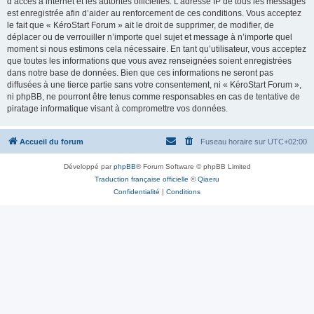
d’accès à internet et les autorités officielles. L’adresse IP de tous les messages
est enregistrée afin d’aider au renforcement de ces conditions. Vous acceptez
le fait que « KéroStart Forum » ait le droit de supprimer, de modifier, de
déplacer ou de verrouiller n’importe quel sujet et message à n’importe quel
moment si nous estimons cela nécessaire. En tant qu’utilisateur, vous acceptez
que toutes les informations que vous avez renseignées soient enregistrées
dans notre base de données. Bien que ces informations ne seront pas
diffusées à une tierce partie sans votre consentement, ni « KéroStart Forum »,
ni phpBB, ne pourront être tenus comme responsables en cas de tentative de
piratage informatique visant à compromettre vos données.
Accueil du forum
Fuseau horaire sur
UTC+02:00
Développé par
phpBB
® Forum Software © phpBB Limited
Traduction française officielle
©
Qiaeru
Confidentialité
|
Conditions