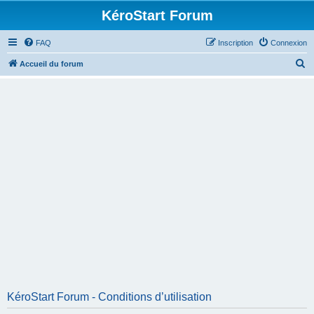
KéroStart Forum
FAQ
Inscription
Connexion
R
Accueil du forum
e
c
h
e
r
c
h
e
r
KéroStart Forum - Conditions d’utilisation