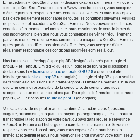
En accédant à « KéroStart Forum » (désigné ci-après par « nous », « notre »,
« nos », « KéroStart Forum » et « http://www.kerostart.com »), vous acceptez
d’être légalement responsable des conditions suivantes. Si vous n’acceptez
pas d’être légalement responsable de toutes les conditions suivantes, veuillez
ne pas utiliser et accéder à « KéroStart Forum ». Nous pouvons modifier ces
conditions à n’importe quel moment et nous essaierons de vous informer de
ces modifications, bien que nous vous conseillons de vérifier régulièrement
par vous-même. En effet, si vous continuez à participer à « KéroStart Forum »
après que des modifications aient été effectuées, vous acceptez d’être
légalement responsable des conditions modifiées et mises à jour.
Nos forums sont développés par phpBB (désignés ci-après par « logiciel
phpBB » et « phpBB Limited ») qui est un logiciel de forum de discussions
déclaré sous la «
licence publique générale GNU 2.0
» et qui peut être
téléchargé sur
le site de phpBB
(en anglais). Le logiciel phpBB a pour seul but
de faciliter les discussions sur internet et phpBB Limited ne peut en aucun cas
être tenu comme responsable de la conduite et du contenu que nous
acceptons et que nous n’acceptons pas. Pour plus d’informations concernant
phpBB, veuillez consulter
le site de phpBB
(en anglais).
Vous acceptez de ne publier aucun contenu à caractère abusif, obscène,
vulgaire, diffamatoire, choquant, menaçant, pornographique, etc. qui pourrait
transgresser la législation de votre pays, du pays dans lequel le serveur de
« KéroStart Forum » est hébergé ou encore la loi internationale. Si vous ne
respectez pas ces dispositions, vous vous exposez à un bannissement
immédiat et définitif et nous nous réservons le droit d’avertir votre fournisseur