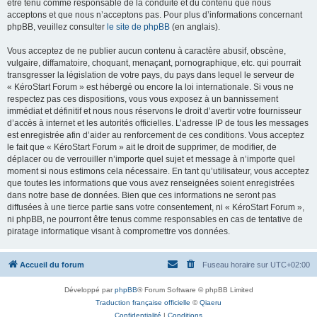
être tenu comme responsable de la conduite et du contenu que nous
acceptons et que nous n’acceptons pas. Pour plus d’informations concernant
phpBB, veuillez consulter
le site de phpBB
(en anglais).
Vous acceptez de ne publier aucun contenu à caractère abusif, obscène,
vulgaire, diffamatoire, choquant, menaçant, pornographique, etc. qui pourrait
transgresser la législation de votre pays, du pays dans lequel le serveur de
« KéroStart Forum » est hébergé ou encore la loi internationale. Si vous ne
respectez pas ces dispositions, vous vous exposez à un bannissement
immédiat et définitif et nous nous réservons le droit d’avertir votre fournisseur
d’accès à internet et les autorités officielles. L’adresse IP de tous les messages
est enregistrée afin d’aider au renforcement de ces conditions. Vous acceptez
le fait que « KéroStart Forum » ait le droit de supprimer, de modifier, de
déplacer ou de verrouiller n’importe quel sujet et message à n’importe quel
moment si nous estimons cela nécessaire. En tant qu’utilisateur, vous acceptez
que toutes les informations que vous avez renseignées soient enregistrées
dans notre base de données. Bien que ces informations ne seront pas
diffusées à une tierce partie sans votre consentement, ni « KéroStart Forum »,
ni phpBB, ne pourront être tenus comme responsables en cas de tentative de
piratage informatique visant à compromettre vos données.
Accueil du forum
Fuseau horaire sur
UTC+02:00
Développé par
phpBB
® Forum Software © phpBB Limited
Traduction française officielle
©
Qiaeru
Confidentialité
|
Conditions