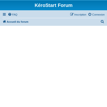
KéroStart Forum
FAQ
Inscription
Connexion
R
Accueil du forum
e
c
h
e
r
c
h
e
r