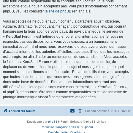
être tenu comme responsable de la conduite et du contenu que nous
acceptons et que nous n’acceptons pas. Pour plus d’informations concernant
phpBB, veuillez consulter
le site de phpBB
(en anglais).
Vous acceptez de ne publier aucun contenu à caractère abusif, obscène,
vulgaire, diffamatoire, choquant, menaçant, pornographique, etc. qui pourrait
transgresser la législation de votre pays, du pays dans lequel le serveur de
« KéroStart Forum » est hébergé ou encore la loi internationale. Si vous ne
respectez pas ces dispositions, vous vous exposez à un bannissement
immédiat et définitif et nous nous réservons le droit d’avertir votre fournisseur
d’accès à internet et les autorités officielles. L’adresse IP de tous les messages
est enregistrée afin d’aider au renforcement de ces conditions. Vous acceptez
le fait que « KéroStart Forum » ait le droit de supprimer, de modifier, de
déplacer ou de verrouiller n’importe quel sujet et message à n’importe quel
moment si nous estimons cela nécessaire. En tant qu’utilisateur, vous acceptez
que toutes les informations que vous avez renseignées soient enregistrées
dans notre base de données. Bien que ces informations ne seront pas
diffusées à une tierce partie sans votre consentement, ni « KéroStart Forum »,
ni phpBB, ne pourront être tenus comme responsables en cas de tentative de
piratage informatique visant à compromettre vos données.
Accueil du forum
Fuseau horaire sur
UTC+02:00
Développé par
phpBB
® Forum Software © phpBB Limited
Traduction française officielle
©
Qiaeru
Confidentialité
|
Conditions