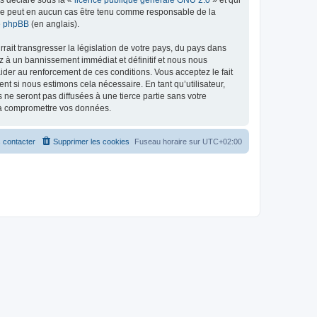
ed ne peut en aucun cas être tenu comme responsable de la
de phpBB
(en anglais).
ait transgresser la législation de votre pays, du pays dans
z à un bannissement immédiat et définitif et nous nous
d’aider au renforcement de ces conditions. Vous acceptez le fait
nt si nous estimons cela nécessaire. En tant qu’utilisateur,
e seront pas diffusées à une tierce partie sans votre
t à compromettre vos données.
 contacter
Supprimer les cookies
Fuseau horaire sur
UTC+02:00