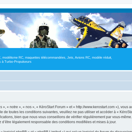
RC, modélisme RC, maquettes télécommandées, Jets, Avions RC, modèle réduit,
res à Turbo-Propulseurs
 », « notre », « nos », « KéroStart Forum » et « http://www.kerostart.com »), vous
e de toutes les conditions suivantes, veuillez ne pas utiliser et accéder à « KéroS
ations, bien que nous vous conseillons de vérifier régulièrement par vous-même. E
z d’être légalement responsable des conditions modifiées et mises à jour.
 logiciel phpBB » et « phpBB Limited ») qui est un logiciel de forum de discussio