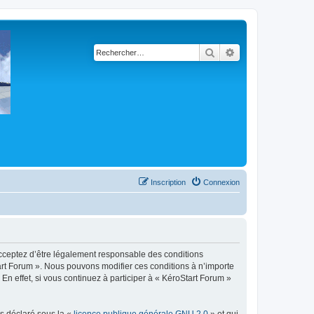
Rechercher
Recherche avancé
Inscription
Connexion
 acceptez d’être légalement responsable des conditions
tart Forum ». Nous pouvons modifier ces conditions à n’importe
n effet, si vous continuez à participer à « KéroStart Forum »
ns déclaré sous la «
licence publique générale GNU 2.0
» et qui