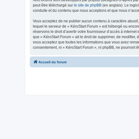
peut être téléchargé sur
le site de phpBB
(en anglais). Le logic
conduite et du contenu que nous acceptons et que nous n’acce
Vous acceptez de ne publier aucun contenu à caractère abusif, 
lequel le serveur de « KéroStart Forum » est hébergé ou encore
réservons le droit d’avertir votre fournisseur d’accès à internet
que « KéroStart Forum » ait le droit de supprimer, de modifier,
vous acceptez que toutes les informations que vous avez rense
consentement, ni « KéroStart Forum », ni phpBB, ne pourront ê
Accueil du forum