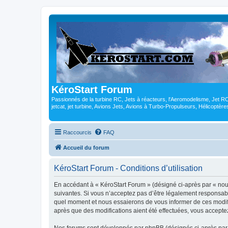
KéroStart Forum
Passionnés de la turbine RC, Jets à réacteurs, l'Aeromodelisme, Jet 
jetcat, jet turbine, Avions Jets, Avions à Turbo-Propulseurs, Hélicoptè
Raccourcis
FAQ
Accueil du forum
KéroStart Forum - Conditions d’utilisation
En accédant à « KéroStart Forum » (désigné ci-après par « nous
suivantes. Si vous n’acceptez pas d’être légalement responsabl
quel moment et nous essaierons de vous informer de ces modific
après que des modifications aient été effectuées, vous accepte
Nos forums sont développés par phpBB (désignés ci-après par «