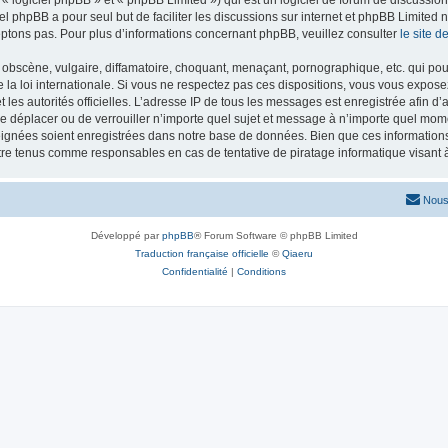
iel phpBB a pour seul but de faciliter les discussions sur internet et phpBB Limit
ptons pas. Pour plus d’informations concernant phpBB, veuillez consulter
le site 
obscène, vulgaire, diffamatoire, choquant, menaçant, pornographique, etc. qui pourr
 la loi internationale. Si vous ne respectez pas ces dispositions, vous vous expose
 et les autorités officielles. L’adresse IP de tous les messages est enregistrée afin 
 de déplacer ou de verrouiller n’importe quel sujet et message à n’importe quel mome
ignées soient enregistrées dans notre base de données. Bien que ces informations n
tre tenus comme responsables en cas de tentative de piratage informatique visan
Nous
Développé par
phpBB
® Forum Software © phpBB Limited
Traduction française officielle
©
Qiaeru
Confidentialité
|
Conditions