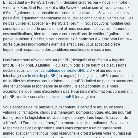
En accédant à « KéroStart Forum » (désigné ci-après par « nous », « notre »,
« nos », « KéroStart Forum » et « http://www.kerostart.com »), vous acceptez
d’être légalement responsable des conditions suivantes. Si vous n’acceptez
pas d’être légalement responsable de toutes les conditions suivantes, veuillez
ne pas utiliser et accéder à « KéroStart Forum ». Nous pouvons modifier ces
conditions à n’importe quel moment et nous essaierons de vous informer de
ces modifications, bien que nous vous conseillons de vérifier régulièrement
par vous-même. En effet, si vous continuez à participer à « KéroStart Forum »
après que des modifications aient été effectuées, vous acceptez d’être
légalement responsable des conditions modifiées et mises à jour.
Nos forums sont développés par phpBB (désignés ci-après par « logiciel
phpBB » et « phpBB Limited ») qui est un logiciel de forum de discussions
déclaré sous la «
licence publique générale GNU 2.0
» et qui peut être
téléchargé sur
le site de phpBB
(en anglais). Le logiciel phpBB a pour seul but
de faciliter les discussions sur internet et phpBB Limited ne peut en aucun cas
être tenu comme responsable de la conduite et du contenu que nous
acceptons et que nous n’acceptons pas. Pour plus d’informations concernant
phpBB, veuillez consulter
le site de phpBB
(en anglais).
Vous acceptez de ne publier aucun contenu à caractère abusif, obscène,
vulgaire, diffamatoire, choquant, menaçant, pornographique, etc. qui pourrait
transgresser la législation de votre pays, du pays dans lequel le serveur de
« KéroStart Forum » est hébergé ou encore la loi internationale. Si vous ne
respectez pas ces dispositions, vous vous exposez à un bannissement
immédiat et définitif et nous nous réservons le droit d’avertir votre fournisseur