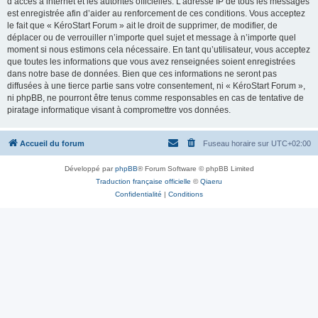
d’accès à internet et les autorités officielles. L’adresse IP de tous les messages
est enregistrée afin d’aider au renforcement de ces conditions. Vous acceptez
le fait que « KéroStart Forum » ait le droit de supprimer, de modifier, de
déplacer ou de verrouiller n’importe quel sujet et message à n’importe quel
moment si nous estimons cela nécessaire. En tant qu’utilisateur, vous acceptez
que toutes les informations que vous avez renseignées soient enregistrées
dans notre base de données. Bien que ces informations ne seront pas
diffusées à une tierce partie sans votre consentement, ni « KéroStart Forum »,
ni phpBB, ne pourront être tenus comme responsables en cas de tentative de
piratage informatique visant à compromettre vos données.
Accueil du forum
Fuseau horaire sur
UTC+02:00
Développé par
phpBB
® Forum Software © phpBB Limited
Traduction française officielle
©
Qiaeru
Confidentialité
|
Conditions