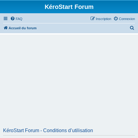
KéroStart Forum
FAQ
Inscription
Connexion
R
Accueil du forum
e
c
h
e
r
c
h
e
r
KéroStart Forum - Conditions d’utilisation