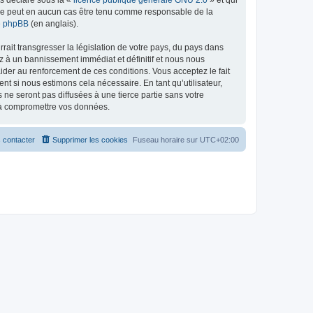
ed ne peut en aucun cas être tenu comme responsable de la
de phpBB
(en anglais).
ait transgresser la législation de votre pays, du pays dans
z à un bannissement immédiat et définitif et nous nous
d’aider au renforcement de ces conditions. Vous acceptez le fait
nt si nous estimons cela nécessaire. En tant qu’utilisateur,
e seront pas diffusées à une tierce partie sans votre
t à compromettre vos données.
 contacter
Supprimer les cookies
Fuseau horaire sur
UTC+02:00