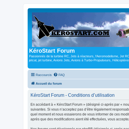
KéroStart Forum
Passionnés de la turbine RC, Jets à réacteurs, l'Aeromodelisme, Jet 
jetcat, jet turbine, Avions Jets, Avions à Turbo-Propulseurs, Hélicoptè
Raccourcis
FAQ
Accueil du forum
KéroStart Forum - Conditions d’utilisation
En accédant à « KéroStart Forum » (désigné ci-après par « nous
suivantes. Si vous n’acceptez pas d’être légalement responsabl
quel moment et nous essaierons de vous informer de ces modific
après que des modifications aient été effectuées, vous accepte
Nos forums sont développés par phpBB (désignés ci-après par «