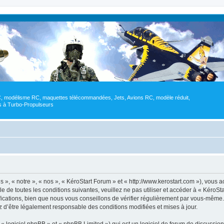
RC, modélisme RC, maquettes télécommandées, Jets, Avions RC, modèle réduit,
res à Turbo-Propulseurs
 », « notre », « nos », « KéroStart Forum » et « http://www.kerostart.com »), vous
e de toutes les conditions suivantes, veuillez ne pas utiliser et accéder à « KéroS
ations, bien que nous vous conseillons de vérifier régulièrement par vous-même. E
z d’être légalement responsable des conditions modifiées et mises à jour.
 logiciel phpBB » et « phpBB Limited ») qui est un logiciel de forum de discussio