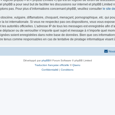
iel phpBB a pour seul but de faciliter les discussions sur internet et phpBB Limit
ptons pas. Pour plus d’informations concernant phpBB, veuillez consulter
le site 
obscène, vulgaire, diffamatoire, choquant, menaçant, pornographique, etc. qui pourr
 la loi internationale. Si vous ne respectez pas ces dispositions, vous vous expose
 et les autorités officielles. L’adresse IP de tous les messages est enregistrée afin 
 de déplacer ou de verrouiller n’importe quel sujet et message à n’importe quel mome
ignées soient enregistrées dans notre base de données. Bien que ces informations n
tre tenus comme responsables en cas de tentative de piratage informatique visan
Nous
Développé par
phpBB
® Forum Software © phpBB Limited
Traduction française officielle
©
Qiaeru
Confidentialité
|
Conditions