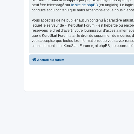
peut être téléchargé sur
le site de phpBB
(en anglais). Le logic
conduite et du contenu que nous acceptons et que nous n’acce
Vous acceptez de ne publier aucun contenu à caractère abusif, 
lequel le serveur de « KéroStart Forum » est hébergé ou encore
réservons le droit d’avertir votre fournisseur d’accès à internet
que « KéroStart Forum » ait le droit de supprimer, de modifier,
vous acceptez que toutes les informations que vous avez rense
consentement, ni « KéroStart Forum », ni phpBB, ne pourront ê
Accueil du forum