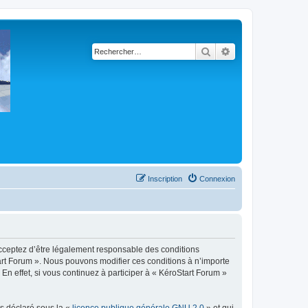
Rechercher
Recherche avancé
Inscription
Connexion
 acceptez d’être légalement responsable des conditions
tart Forum ». Nous pouvons modifier ces conditions à n’importe
n effet, si vous continuez à participer à « KéroStart Forum »
ns déclaré sous la «
licence publique générale GNU 2.0
» et qui