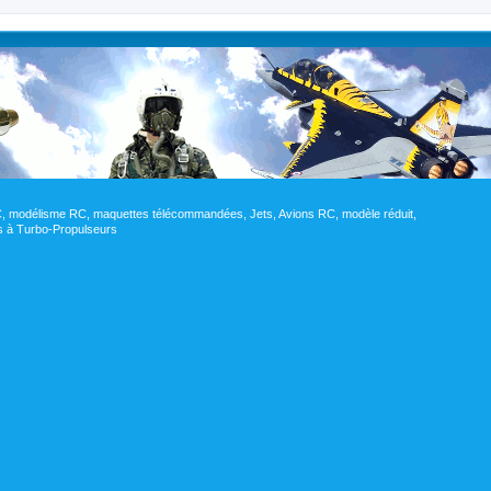
RC, modélisme RC, maquettes télécommandées, Jets, Avions RC, modèle réduit,
res à Turbo-Propulseurs