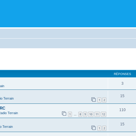
cher
cherche avancée
RÉPONSES
3
ain
15
o Terrain
1
2
 RC
110
adio Terrain
1
8
9
10
11
12
…
15
o Terrain
1
2