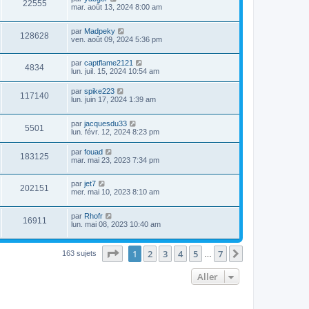
22555
mar. août 13, 2024 8:00 am
par
Madpeky
128628
ven. août 09, 2024 5:36 pm
par
captflame2121
4834
lun. juil. 15, 2024 10:54 am
par
spike223
117140
lun. juin 17, 2024 1:39 am
par
jacquesdu33
5501
lun. févr. 12, 2024 8:23 pm
par
fouad
183125
mar. mai 23, 2023 7:34 pm
par
jet7
202151
mer. mai 10, 2023 8:10 am
par
Rhofr
16911
lun. mai 08, 2023 10:40 am
Page
1
sur
7
1
2
3
4
5
7
Suivant
163 sujets
…
Aller