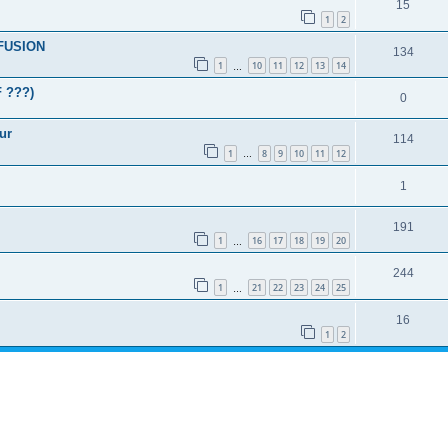
15
1
2
FUSION
134
1
10
11
12
13
14
…
F ???)
0
ur
114
1
8
9
10
11
12
…
1
191
1
16
17
18
19
20
…
244
1
21
22
23
24
25
…
16
1
2