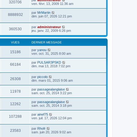
par
administrateur
320706
ven. févr. 13, 2009 11:36 am
par
MrMartin
8888932
dim. juin 07, 2026 12:21 pm
par
administrateur
360530
jeu. janv. 22, 2009 6:26 pm
VUES
DERNIER MESSAGE
par
yanou
15186
ven. oct. 31, 2025 8:00 am
par
PULSAR3PSKD
66184
dim. mai 13, 2018 7:02 pm
par
piccolo
26308
dim. mars 01, 2015 9:06 am
par
passagealanglaise
11978
sam. oct. 25, 2014 3:22 pm
par
passagealanglaise
12262
sam. oct. 25, 2014 3:18 pm
par
ainef75
107288
ven. juil. 17, 2026 12:04 pm
par
Rhofr
23583
sam. juin 20, 2026 9:02 am