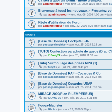
Cà sert à quoi un forum? mode d'emploi.
par
administrateur
»
ven. févr. 13, 2009 11:36 am
» dans
Ra
Bienvenue à tous! les nouveaux > Présentez-vo
par
administrateur
»
ven. févr. 06, 2009 4:00 pm
» dan
Règle d'utilisation du Forum
par
administrateur
»
jeu. janv. 22, 2009 6:26 pm
» dans
Rad
SUJETS
[Base de Données] Cockpits F-16
par
passagealanglaise
»
sam. oct. 25, 2014 3:13 pm
[TUTO] Confection parachute de queue (Drag Ch
par
f15mig27
»
dim. janv. 28, 2018 11:32 am
[Tuto] Surmoulage des prises MPX (1)
par
funjet
»
jeu. juil. 21, 2011 9:41 pm
[Base de Données] RAF - Cocardes & Co
par
passagealanglaise
»
sam. oct. 25, 2014 3:22 pm
[Base de Données] Cocardes USAF
par
passagealanglaise
»
sam. oct. 25, 2014 3:18 pm
MIRAGE 2000(Plan R.LEMPEREUR)
par
MOMO 30
»
dim. déc. 16, 2012 5:31 pm
Fouga-Magister
par
Rhofr
»
jeu. mars 12, 2026 5:28 pm