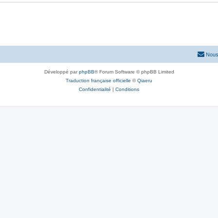
Nous
Développé par
phpBB
® Forum Software © phpBB Limited
Traduction française officielle
©
Qiaeru
Confidentialité
|
Conditions