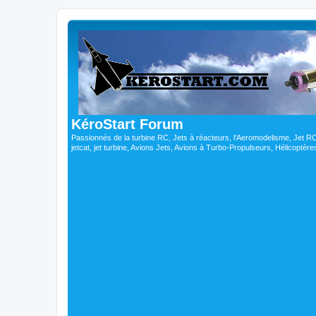
KéroStart Forum
Passionnés de la turbine RC, Jets à réacteurs, l'Aeromodelisme, Jet 
jetcat, jet turbine, Avions Jets, Avions à Turbo-Propulseurs, Hélicoptè