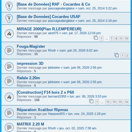
[Base de Données] RAF - Cocardes & Co
Dernier message par
passagealanglaise
«
sam. oct. 25, 2014 3:22 pm
[Base de Données] Cocardes USAF
Dernier message par
passagealanglaise
«
sam. oct. 25, 2014 3:18 pm
MIRAGE 2000(Plan R.LEMPEREUR)
Dernier message par
ainef75
«
ven. juil. 17, 2026 12:04 pm
Réponses :
98
1
7
8
9
10
…
Fouga-Magister
Dernier message par
Rhofr
«
sam. juin 20, 2026 9:02 am
Réponses :
15
1
2
impression 3D
Dernier message par
jdeboine
«
sam. juin 06, 2026 2:56 pm
Réponses :
5
Rafale 2.20m
Dernier message par
jdeboine
«
sam. juin 06, 2026 2:55 pm
Réponses :
5
[Construction] F14 bois 2 x P60
Dernier message par
bernard1955
«
lun. avr. 06, 2026 3:53 pm
Réponses :
156
1
13
14
15
16
…
Réparation Xcalibur Ripmax
Dernier message par
HarpoonRS
«
lun. nov. 24, 2025 1:28 pm
Réponses :
1
MATRIX 2.20 M
Dernier message par
Rhofr
«
jeu. oct. 02, 2025 7:38 am
Réponses :
6