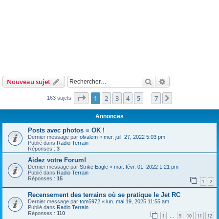
Rechercher
Recherche avanc
Nouveau sujet
Page
1
sur
7
1
2
3
4
5
7
Suivant
163 sujets
…
Annonces
Posts avec photos = OK !
Dernier message par
olvalem
«
mer. juil. 27, 2022 5:03 pm
Publié dans
Radio Terrain
Réponses :
3
Aidez votre Forum!
Dernier message par
Strike Eagle
«
mar. févr. 01, 2022 1:21 pm
Publié dans
Radio Terrain
Réponses :
15
1
2
Recensement des terrains où se pratique le Jet RC
Dernier message par
tom5972
«
lun. mai 19, 2025 11:55 am
Publié dans
Radio Terrain
Réponses :
110
1
9
10
11
12
…