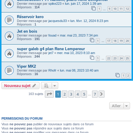
Dernier message par
spike223
«
lun. juin 17, 2024 1:39 am
Réponses :
114
1
9
10
11
12
…
Réservoir kero
Dernier message par
jacquesdu33
«
lun. févr. 12, 2024 8:23 pm
Réponses :
1
Jet en bois
Dernier message par
fouad
«
mar. mai 23, 2023 7:34 pm
Réponses :
191
1
17
18
19
20
…
super galeb g4 plan Rene Lempereur
Dernier message par
jet7
«
mer. mai 10, 2023 8:10 am
Réponses :
244
1
22
23
24
25
…
Viper MK2
Dernier message par
Rhofr
«
lun. mai 08, 2023 10:40 am
Réponses :
16
1
2
Nouveau sujet
Page
1
sur
7
1
2
3
4
5
7
Suivant
163 sujets
…
Aller
PERMISSIONS DU FORUM
Vous
ne pouvez pas
publier de nouveaux sujets dans ce forum
Vous
ne pouvez pas
répondre aux sujets dans ce forum
Vous
ne pouvez pas
modifier vos messages dans ce forum