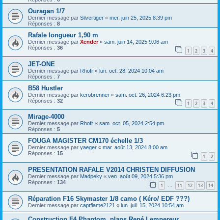
Ouragan 1/7
Dernier message par
Silvertiger
«
mer. juin 25, 2025 8:39 pm
Réponses :
8
Rafale longueur 1,90 m
Dernier message par
Xender
«
sam. juin 14, 2025 9:06 am
Réponses :
36
1
2
3
4
JET-ONE
Dernier message par
Rhofr
«
lun. oct. 28, 2024 10:04 am
Réponses :
7
B58 Hustler
Dernier message par
kerobrenner
«
sam. oct. 26, 2024 6:23 pm
Réponses :
32
1
2
3
4
Mirage-4000
Dernier message par
Rhofr
«
sam. oct. 05, 2024 2:54 pm
Réponses :
5
FOUGA MAGISTER CM170 échelle 1/3
Dernier message par
yaeger
«
mar. août 13, 2024 8:00 am
Réponses :
15
1
2
PRESENTATION RAFALE V2014 CHRISTEN DIFFUSION
Dernier message par
Madpeky
«
ven. août 09, 2024 5:36 pm
Réponses :
134
1
11
12
13
14
…
Réparation F16 Skymaster 1/8 camo ( Kéro/ EDF ???)
Dernier message par
captflame2121
«
lun. juil. 15, 2024 10:54 am
Construction F4 Phantom, plans René Lempereur