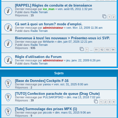
[RAPPEL] Règles de conduite et de bienséance
Dernier message par
ice_man
«
ven. août 05, 2011 1:32 pm
Publié dans
Radio Terrain
Réponses :
15
1
2
Cà sert à quoi un forum? mode d'emploi.
Dernier message par
administrateur
«
ven. févr. 13, 2009 11:36 am
Publié dans
Radio Terrain
Bienvenue à tous! les nouveaux > Présentez-vous ici SVP.
Dernier message par
MrMartin
«
dim. juin 07, 2026 12:21 pm
Publié dans
Radio Terrain
Réponses :
935
1
91
92
93
94
…
Règle d'utilisation du Forum
Dernier message par
administrateur
«
jeu. janv. 22, 2009 6:26 pm
Publié dans
Radio Terrain
Sujets
[Base de Données] Cockpits F-16
Dernier message par
yanou
«
ven. oct. 31, 2025 8:00 am
Réponses :
2
[TUTO] Confection parachute de queue (Drag Chute)
Dernier message par
PULSAR3PSKD
«
dim. mai 13, 2018 7:02 pm
Réponses :
39
1
2
3
4
[Tuto] Surmoulage des prises MPX (1)
Dernier message par
piccolo
«
dim. mars 01, 2015 9:06 am
Réponses :
9