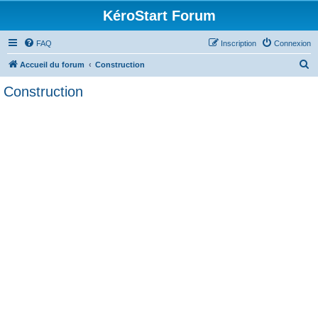
KéroStart Forum
FAQ
Inscription
Connexion
R
Accueil du forum
Construction
e
Construction
c
h
e
r
c
h
e
r