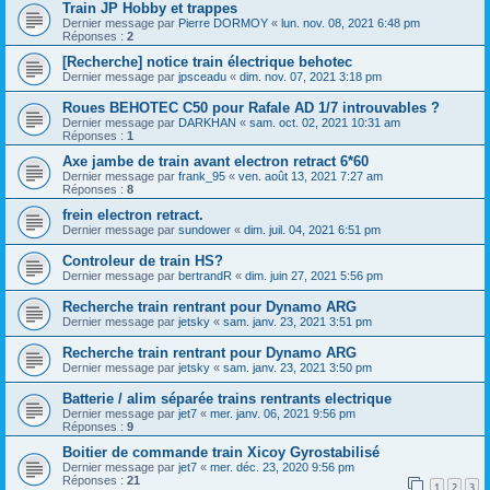
Train JP Hobby et trappes
Dernier message par
Pierre DORMOY
«
lun. nov. 08, 2021 6:48 pm
Réponses :
2
[Recherche] notice train électrique behotec
Dernier message par
jpsceadu
«
dim. nov. 07, 2021 3:18 pm
Roues BEHOTEC C50 pour Rafale AD 1/7 introuvables ?
Dernier message par
DARKHAN
«
sam. oct. 02, 2021 10:31 am
Réponses :
1
Axe jambe de train avant electron retract 6*60
Dernier message par
frank_95
«
ven. août 13, 2021 7:27 am
Réponses :
8
frein electron retract.
Dernier message par
sundower
«
dim. juil. 04, 2021 6:51 pm
Controleur de train HS?
Dernier message par
bertrandR
«
dim. juin 27, 2021 5:56 pm
Recherche train rentrant pour Dynamo ARG
Dernier message par
jetsky
«
sam. janv. 23, 2021 3:51 pm
Recherche train rentrant pour Dynamo ARG
Dernier message par
jetsky
«
sam. janv. 23, 2021 3:50 pm
Batterie / alim séparée trains rentrants electrique
Dernier message par
jet7
«
mer. janv. 06, 2021 9:56 pm
Réponses :
9
Boitier de commande train Xicoy Gyrostabilisé
Dernier message par
jet7
«
mer. déc. 23, 2020 9:56 pm
Réponses :
21
1
2
3