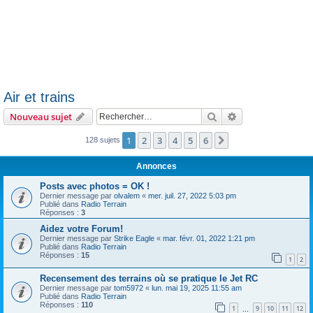
Air et trains
Rechercher
Recherche avanc
Nouveau sujet
1
2
3
4
5
6
Suivant
128 sujets
Annonces
Posts avec photos = OK !
Dernier message par
olvalem
«
mer. juil. 27, 2022 5:03 pm
Publié dans
Radio Terrain
Réponses :
3
Aidez votre Forum!
Dernier message par
Strike Eagle
«
mar. févr. 01, 2022 1:21 pm
Publié dans
Radio Terrain
Réponses :
15
1
2
Recensement des terrains où se pratique le Jet RC
Dernier message par
tom5972
«
lun. mai 19, 2025 11:55 am
Publié dans
Radio Terrain
Réponses :
110
1
9
10
11
12
…