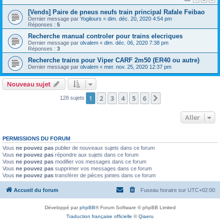
[Vends] Paire de pneus neufs train principal Rafale Feibao
Dernier message par
Yogilours
«
dim. déc. 20, 2020 4:54 pm
Réponses :
5
Recherche manual controler pour trains elecriques
Dernier message par
olvalem
«
dim. déc. 06, 2020 7:38 pm
Réponses :
3
Recherche trains pour Viper CARF 2m50 (ER40 ou autre)
Dernier message par
olvalem
«
mer. nov. 25, 2020 12:37 pm
Nouveau sujet
1
2
3
4
5
6
Suivant
128 sujets
Aller
PERMISSIONS DU FORUM
Vous
ne pouvez pas
publier de nouveaux sujets dans ce forum
Vous
ne pouvez pas
répondre aux sujets dans ce forum
Vous
ne pouvez pas
modifier vos messages dans ce forum
Vous
ne pouvez pas
supprimer vos messages dans ce forum
Vous
ne pouvez pas
transférer de pièces jointes dans ce forum
Accueil du forum
Fuseau horaire sur
UTC+02:00
Développé par
phpBB
® Forum Software © phpBB Limited
Traduction française officielle
©
Qiaeru