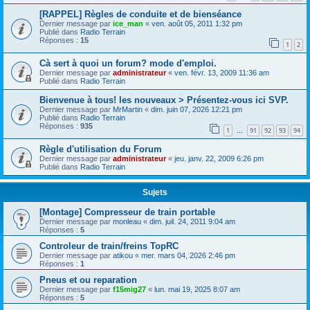
[RAPPEL] Règles de conduite et de bienséance
Dernier message par
ice_man
«
ven. août 05, 2011 1:32 pm
Publié dans
Radio Terrain
Réponses :
15
1
2
Cà sert à quoi un forum? mode d'emploi.
Dernier message par
administrateur
«
ven. févr. 13, 2009 11:36 am
Publié dans
Radio Terrain
Bienvenue à tous! les nouveaux > Présentez-vous ici SVP.
Dernier message par
MrMartin
«
dim. juin 07, 2026 12:21 pm
Publié dans
Radio Terrain
Réponses :
935
1
91
92
93
94
…
Règle d'utilisation du Forum
Dernier message par
administrateur
«
jeu. janv. 22, 2009 6:26 pm
Publié dans
Radio Terrain
Sujets
[Montage] Compresseur de train portable
Dernier message par
monleau
«
dim. juil. 24, 2011 9:04 am
Réponses :
5
Controleur de train/freins TopRC
Dernier message par
atikou
«
mer. mars 04, 2026 2:46 pm
Réponses :
1
Pneus et ou reparation
Dernier message par
f15mig27
«
lun. mai 19, 2025 8:07 am
Réponses :
5