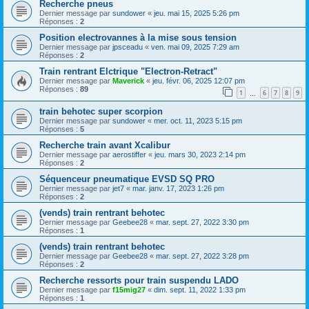
Recherche pneus
Dernier message par
sundower
«
jeu. mai 15, 2025 5:26 pm
Réponses :
2
Position electrovannes à la mise sous tension
Dernier message par
jpsceadu
«
ven. mai 09, 2025 7:29 am
Réponses :
2
Train rentrant Elctrique "Electron-Retract"
Dernier message par
Maverick
«
jeu. févr. 06, 2025 12:07 pm
Réponses :
89
1
6
7
8
9
…
train behotec super scorpion
Dernier message par
sundower
«
mer. oct. 11, 2023 5:15 pm
Réponses :
5
Recherche train avant Xcalibur
Dernier message par
aerostiffer
«
jeu. mars 30, 2023 2:14 pm
Réponses :
2
Séquenceur pneumatique EVSD SQ PRO
Dernier message par
jet7
«
mar. janv. 17, 2023 1:26 pm
Réponses :
2
(vends) train rentrant behotec
Dernier message par
Geebee28
«
mar. sept. 27, 2022 3:30 pm
Réponses :
1
(vends) train rentrant behotec
Dernier message par
Geebee28
«
mar. sept. 27, 2022 3:28 pm
Réponses :
2
Recherche ressorts pour train suspendu LADO
Dernier message par
f15mig27
«
dim. sept. 11, 2022 1:33 pm
Réponses :
1