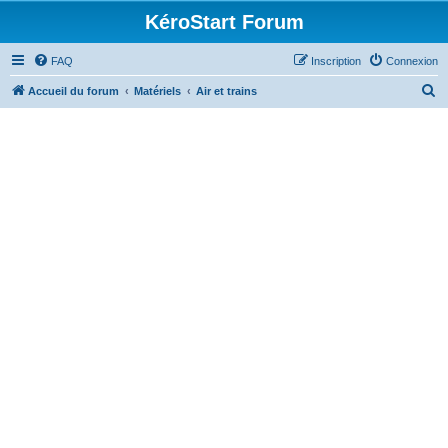
KéroStart Forum
FAQ
Inscription
Connexion
R
Accueil du forum
Matériels
Air et trains
e
c
h
e
r
c
h
e
r