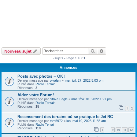
Rechercher
Recherche avanc
Nouveau sujet
5 sujets • Page
1
sur
1
Annonces
Posts avec photos = OK !
Dernier message par
olvalem
«
mer. juil. 27, 2022 5:03 pm
Publié dans
Radio Terrain
Réponses :
3
Aidez votre Forum!
Dernier message par
Strike Eagle
«
mar. févr. 01, 2022 1:21 pm
Publié dans
Radio Terrain
Réponses :
15
1
2
Recensement des terrains où se pratique le Jet RC
Dernier message par
tom5972
«
lun. mai 19, 2025 11:55 am
Publié dans
Radio Terrain
Réponses :
110
1
9
10
11
12
…