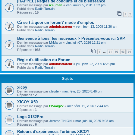
[RAPPEL] Règles de conduite et de bienséance
Dernier message par
ice_man
«
ven. août 05, 2011 1:32 pm
Publié dans
Radio Terrain
Réponses :
15
1
2
Cà sert à quoi un forum? mode d'emploi.
Dernier message par
administrateur
«
ven. févr. 13, 2009 11:36 am
Publié dans
Radio Terrain
Bienvenue à tous! les nouveaux > Présentez-vous ici SVP.
Dernier message par
MrMartin
«
dim. juin 07, 2026 12:21 pm
Publié dans
Radio Terrain
Réponses :
935
1
91
92
93
94
…
Règle d'utilisation du Forum
Dernier message par
administrateur
«
jeu. janv. 22, 2009 6:26 pm
Publié dans
Radio Terrain
Sujets
xicoy
Dernier message par
claude
«
mer. févr. 25, 2026 8:46 pm
Réponses :
2
XICOY X50
Dernier message par
f15mig27
«
mer. févr. 11, 2026 12:44 am
Réponses :
1
Logs X132Pro
Dernier message par
Jerome THION
«
mar. juin 10, 2025 9:08 am
Réponses :
6
Retours d'expériences Turbines XICOY