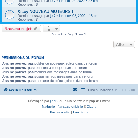
Dernier message par
jet7
«
lun. oct. 24, 2022 8:22 pm
Réponses :
8
Xicoy NOUVEAU MOTEURS !
Dernier message par
jet7
«
lun. nov. 02, 2020 1:18 pm
Réponses :
7
Nouveau sujet
5 sujets • Page
1
sur
1
Aller
PERMISSIONS DU FORUM
Vous
ne pouvez pas
publier de nouveaux sujets dans ce forum
Vous
ne pouvez pas
répondre aux sujets dans ce forum
Vous
ne pouvez pas
modifier vos messages dans ce forum
Vous
ne pouvez pas
supprimer vos messages dans ce forum
Vous
ne pouvez pas
transférer de pièces jointes dans ce forum
Accueil du forum
Fuseau horaire sur
UTC+02:00
Développé par
phpBB
® Forum Software © phpBB Limited
Traduction française officielle
©
Qiaeru
Confidentialité
|
Conditions