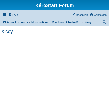
KéroStart Forum
FAQ
Inscription
Connexion
R
Accueil du forum
Motorisations
Réacteurs et Turbo-Propulseurs
Xicoy
e
Xicoy
c
h
e
r
c
h
e
r