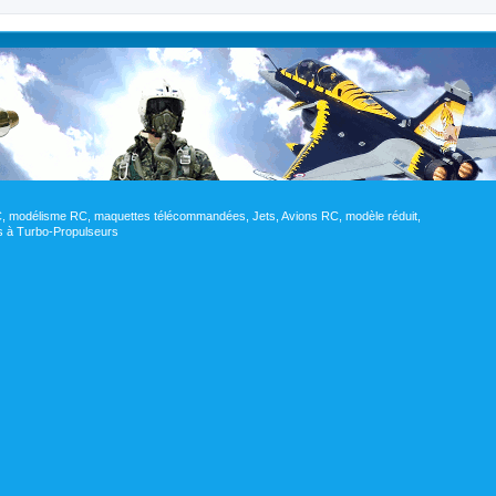
RC, modélisme RC, maquettes télécommandées, Jets, Avions RC, modèle réduit,
res à Turbo-Propulseurs