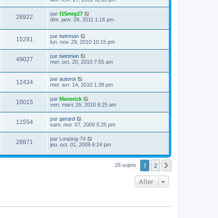
par
f15mig27
28922
dim. janv. 09, 2011 1:16 pm
par
twinman
15281
lun. nov. 29, 2010 10:15 pm
par
twinman
49027
mer. oct. 20, 2010 7:55 am
par
autorot
12434
mer. avr. 14, 2010 1:38 pm
par
Maverick
10015
ven. mars 26, 2010 8:25 am
par
gerard
11554
sam. nov. 07, 2009 5:25 pm
par
Looping-74
28871
jeu. oct. 01, 2009 6:24 pm
1
2
Suivant
26 sujets
Aller