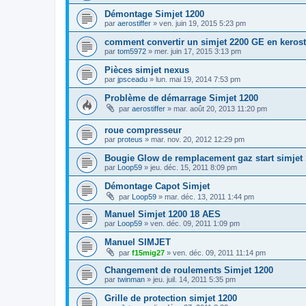
Démontage Simjet 1200
par
aerostiffer
»
ven. juin 19, 2015 5:23 pm
comment convertir un simjet 2200 GE en kerost
par
tom5972
»
mer. juin 17, 2015 3:13 pm
Pièces simjet nexus
par
jpsceadu
»
lun. mai 19, 2014 7:53 pm
Problème de démarrage Simjet 1200
par
aerostiffer
»
mar. août 20, 2013 11:20 pm
roue compresseur
par
proteus
»
mar. nov. 20, 2012 12:29 pm
Bougie Glow de remplacement gaz start simjet 
par
Loop59
»
jeu. déc. 15, 2011 8:09 pm
Démontage Capot Simjet
par
Loop59
»
mar. déc. 13, 2011 1:44 pm
Manuel Simjet 1200 18 AES
par
Loop59
»
ven. déc. 09, 2011 1:09 pm
Manuel SIMJET
par
f15mig27
»
ven. déc. 09, 2011 11:14 pm
Changement de roulements Simjet 1200
par
twinman
»
jeu. juil. 14, 2011 5:35 pm
Grille de protection simjet 1200