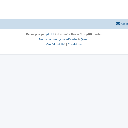
Nous
Développé par
phpBB
® Forum Software © phpBB Limited
Traduction française officielle
©
Qiaeru
Confidentialité
|
Conditions