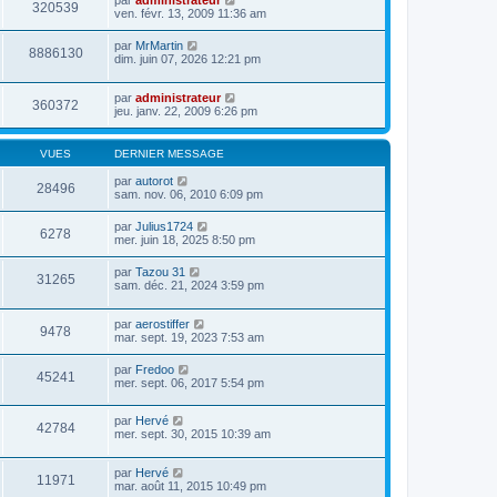
par
administrateur
320539
ven. févr. 13, 2009 11:36 am
par
MrMartin
8886130
dim. juin 07, 2026 12:21 pm
par
administrateur
360372
jeu. janv. 22, 2009 6:26 pm
VUES
DERNIER MESSAGE
par
autorot
28496
sam. nov. 06, 2010 6:09 pm
par
Julius1724
6278
mer. juin 18, 2025 8:50 pm
par
Tazou 31
31265
sam. déc. 21, 2024 3:59 pm
par
aerostiffer
9478
mar. sept. 19, 2023 7:53 am
par
Fredoo
45241
mer. sept. 06, 2017 5:54 pm
par
Hervé
42784
mer. sept. 30, 2015 10:39 am
par
Hervé
11971
mar. août 11, 2015 10:49 pm