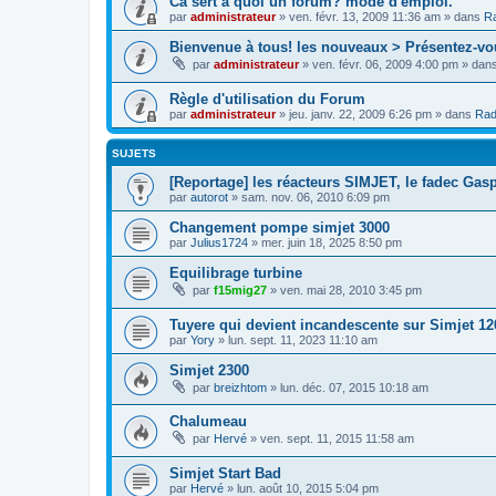
Cà sert à quoi un forum? mode d'emploi.
par
administrateur
»
ven. févr. 13, 2009 11:36 am
» dans
Ra
Bienvenue à tous! les nouveaux > Présentez-vo
par
administrateur
»
ven. févr. 06, 2009 4:00 pm
» dan
Règle d'utilisation du Forum
par
administrateur
»
jeu. janv. 22, 2009 6:26 pm
» dans
Rad
SUJETS
[Reportage] les réacteurs SIMJET, le fadec Gasp
par
autorot
»
sam. nov. 06, 2010 6:09 pm
Changement pompe simjet 3000
par
Julius1724
»
mer. juin 18, 2025 8:50 pm
Equilibrage turbine
par
f15mig27
»
ven. mai 28, 2010 3:45 pm
Tuyere qui devient incandescente sur Simjet 12
par
Yory
»
lun. sept. 11, 2023 11:10 am
Simjet 2300
par
breizhtom
»
lun. déc. 07, 2015 10:18 am
Chalumeau
par
Hervé
»
ven. sept. 11, 2015 11:58 am
Simjet Start Bad
par
Hervé
»
lun. août 10, 2015 5:04 pm