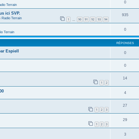
0
dio Terrain
us ici SVP.
935
s
Radio Terrain
1
90
91
92
93
94
…
0
io Terrain
RÉPONSES
ar Espiell
0
0
14
1
2
00
4
27
1
2
3
29
1
2
3
3