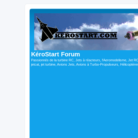
KéroStart Forum
Passionnés de la turbine RC, Jets à réacteurs, l'Aeromodelisme, Jet 
jetcat, jet turbine, Avions Jets, Avions à Turbo-Propulseurs, Hélicoptè