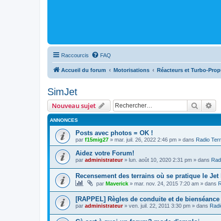
Raccourcis
FAQ
Accueil du forum
Motorisations
Réacteurs et Turbo-Prop
SimJet
Recher
Re
Nouveau sujet
ANNONCES
Posts avec photos = OK !
par
f15mig27
»
mar. juil. 26, 2022 2:46 pm
» dans
Radio Terr
Aidez votre Forum!
par
administrateur
»
lun. août 10, 2020 2:31 pm
» dans
Radi
Recensement des terrains où se pratique le Jet
par
Maverick
»
mar. nov. 24, 2015 7:20 am
» dans
R
[RAPPEL] Règles de conduite et de bienséance
par
administrateur
»
ven. juil. 22, 2011 3:30 pm
» dans
Radi