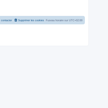
 contacter
Supprimer les cookies
Fuseau horaire sur
UTC+02:00