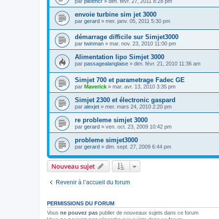
par
pilotmcr
»
dim. févr. 27, 2011 8:28 pm
envoie turbine sim jet 3000
par
gerard
»
mer. janv. 05, 2011 5:30 pm
démarrage difficile sur Simjet3000
par
twinman
»
mar. nov. 23, 2010 11:00 pm
Alimentation lipo Simjet 3000
par
passagealanglaise
»
dim. févr. 21, 2010 11:36 am
Simjet 700 et parametrage Fadec GE
par
Maverick
»
mar. avr. 13, 2010 3:35 pm
Simjet 2300 et électronic gaspard
par
alexjet
»
mer. mars 24, 2010 2:20 pm
re probleme simjet 3000
par
gerard
»
ven. oct. 23, 2009 10:42 pm
probleme simjet3000
par
gerard
»
dim. sept. 27, 2009 6:44 pm
Nouveau sujet
Revenir à l’accueil du forum
PERMISSIONS DU FORUM
Vous
ne pouvez pas
publier de nouveaux sujets dans ce forum