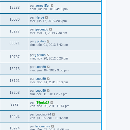
par
aerostiffer
12233
sam. juin 20, 2015 4:16 pm
par
Hervé
10036
mer. juin 17, 2015 4:06 pm
par
jpsceadu
13277
mer. mai 21, 2014 7:30 am
par
j.p.fillon
68371
dim. déc. 01, 2013 7:42 pm
par
j.p.fillon
10787
mar. nov. 20, 2012 6:28 pm
par
Loop59
15213
mer. janv. 04, 2012 9:56 pm
par
Loop59
18161
mer. déc. 14, 2011 8:13 pm
par
Loop59
13253
dim. déc. 11, 2011 2:27 pm
par
f15mig27
9972
ven. déc. 09, 2011 11:14 pm
par
Looping-74
14481
ven. juil. 15, 2011 10:42 am
par
lancuentra
10974
dim. févr. 27, 2011 11:05 pm