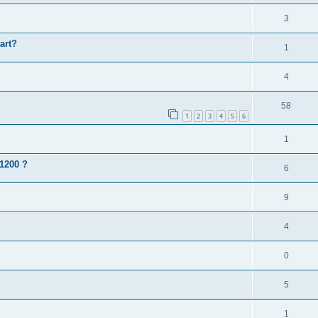
3
art?
1
4
58
1
2
3
4
5
6
1
1200 ?
6
9
4
0
5
1