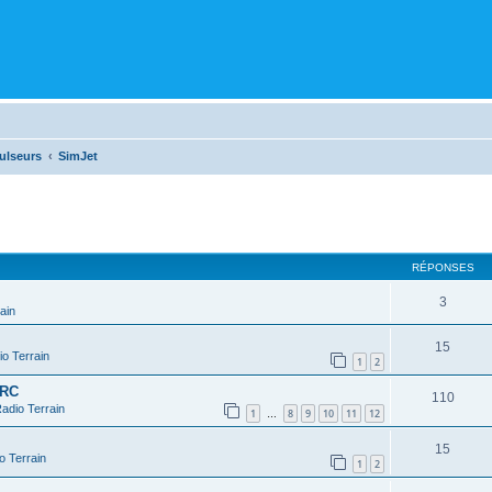
ulseurs
SimJet
cher
cherche avancée
RÉPONSES
3
ain
15
o Terrain
1
2
 RC
110
adio Terrain
1
8
9
10
11
12
…
15
o Terrain
1
2