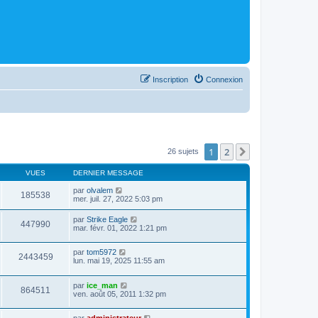
Inscription
Connexion
1
2
Suivant
26 sujets
VUES
DERNIER MESSAGE
par
olvalem
185538
mer. juil. 27, 2022 5:03 pm
par
Strike Eagle
447990
mar. févr. 01, 2022 1:21 pm
par
tom5972
2443459
lun. mai 19, 2025 11:55 am
par
ice_man
864511
ven. août 05, 2011 1:32 pm