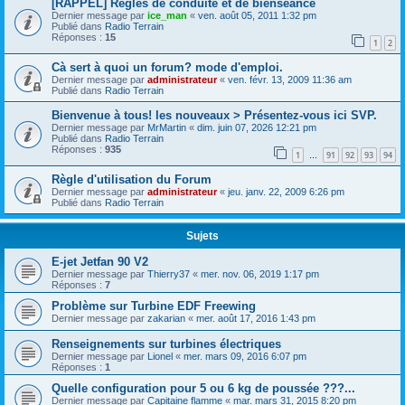
[RAPPEL] Règles de conduite et de bienséance
Dernier message par
ice_man
«
ven. août 05, 2011 1:32 pm
Publié dans
Radio Terrain
Réponses :
15
1
2
Cà sert à quoi un forum? mode d'emploi.
Dernier message par
administrateur
«
ven. févr. 13, 2009 11:36 am
Publié dans
Radio Terrain
Bienvenue à tous! les nouveaux > Présentez-vous ici SVP.
Dernier message par
MrMartin
«
dim. juin 07, 2026 12:21 pm
Publié dans
Radio Terrain
Réponses :
935
1
91
92
93
94
…
Règle d'utilisation du Forum
Dernier message par
administrateur
«
jeu. janv. 22, 2009 6:26 pm
Publié dans
Radio Terrain
Sujets
E-jet Jetfan 90 V2
Dernier message par
Thierry37
«
mer. nov. 06, 2019 1:17 pm
Réponses :
7
Problème sur Turbine EDF Freewing
Dernier message par
zakarian
«
mer. août 17, 2016 1:43 pm
Renseignements sur turbines électriques
Dernier message par
Lionel
«
mer. mars 09, 2016 6:07 pm
Réponses :
1
Quelle configuration pour 5 ou 6 kg de poussée ???...
Dernier message par
Capitaine flamme
«
mar. mars 31, 2015 8:20 pm