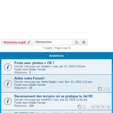
Rechercher
Recherche avanc
Nouveau sujet
7 sujets • Page
1
sur
1
Annonces
Posts avec photos = OK !
Dernier message par
olvalem
«
mer. juil. 27, 2022 5:03 pm
Publié dans
Radio Terrain
Réponses :
3
Aidez votre Forum!
Dernier message par
Strike Eagle
«
mar. févr. 01, 2022 1:21 pm
Publié dans
Radio Terrain
Réponses :
15
1
2
Recensement des terrains où se pratique le Jet RC
Dernier message par
tom5972
«
lun. mai 19, 2025 11:55 am
Publié dans
Radio Terrain
Réponses :
110
1
9
10
11
12
…