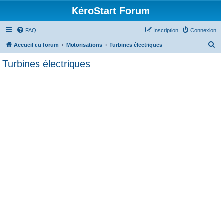
KéroStart Forum
FAQ
Inscription
Connexion
R
Accueil du forum
Motorisations
Turbines électriques
e
Turbines électriques
c
h
e
r
c
h
e
r