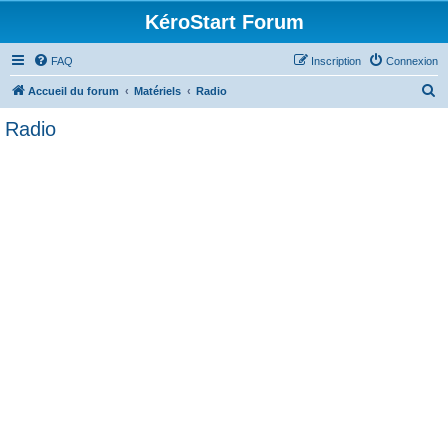
KéroStart Forum
FAQ
Inscription
Connexion
R
Accueil du forum
Matériels
Radio
e
Radio
c
h
e
r
c
h
e
r