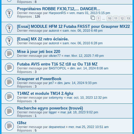
Réponses :
8
Propriétaires ROBBE FX30,T12,... DANGER...
Dernier message par
HarpoonRS
«
ven. mars 01, 2013 5:15 pm
Réponses :
126
1
10
11
12
13
…
[Essai] MODULE HFM 12 Futaba FASST pour Graupner MX22
Dernier message par
autorot
«
sam. nov. 06, 2010 6:48 pm
[Essai] MX 22 retro éclairée.
Dernier message par
autorot
«
sam. nov. 06, 2010 6:28 pm
Mise à jour jeti box 220
Dernier message par
olivier77
«
mer. févr. 12, 2025 7:49 pm
Futaba AVIS entre T16 SZ t18 sz Ou T18 MZ
Dernier message par
BASTOPOL
«
dim. avr. 14, 2024 8:08 am
Réponses :
3
Graupner et PowerBook
Dernier message par
jet7
«
dim. janv. 14, 2024 9:33 pm
Réponses :
3
T14MZ et module TM14 2.4ghz
Dernier message par
sebmymy
«
mar. oct. 10, 2023 12:32 pm
Réponses :
6
Recherche egyro powerbox (trouvé)
Dernier message par
tigger
«
mar. juil. 18, 2023 9:02 pm
Réponses :
1
t18sz
Dernier message par
depanetout
«
mer. mai 25, 2022 10:51 am
Réponses :
5