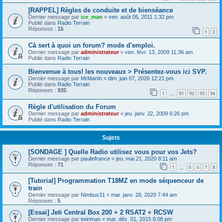
[RAPPEL] Règles de conduite et de bienséance
Dernier message par
ice_man
«
ven. août 05, 2011 1:32 pm
Publié dans
Radio Terrain
Réponses :
15
1
2
Cà sert à quoi un forum? mode d'emploi.
Dernier message par
administrateur
«
ven. févr. 13, 2009 11:36 am
Publié dans
Radio Terrain
Bienvenue à tous! les nouveaux > Présentez-vous ici SVP.
Dernier message par
MrMartin
«
dim. juin 07, 2026 12:21 pm
Publié dans
Radio Terrain
Réponses :
935
1
91
92
93
94
…
Règle d'utilisation du Forum
Dernier message par
administrateur
«
jeu. janv. 22, 2009 6:26 pm
Publié dans
Radio Terrain
Sujets
[SONDAGE ] Quelle Radio utilisez vous pour vos Jets?
Dernier message par
paulinfrance
«
jeu. mai 21, 2020 8:11 am
Réponses :
71
1
5
6
7
8
…
[Tutorial] Programmation T18MZ en mode séquenceur de
train
Dernier message par
Nimbus31
«
mar. janv. 28, 2020 7:44 am
Réponses :
5
[Essai] Jeti Central Box 200 + 2 RSAT2 + RCSW
Dernier message par
twinman
«
mar. déc. 01, 2015 8:08 pm