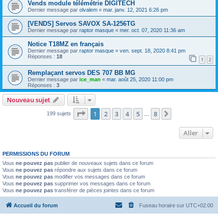
Vends module télémétrie DIGITECH
Dernier message par
olvalem
«
mar. janv. 12, 2021 6:26 pm
[VENDS] Servos SAVOX SA-1256TG
Dernier message par
raptor masque
«
mer. oct. 07, 2020 11:36 am
Notice T18MZ en français
Dernier message par
raptor masque
«
ven. sept. 18, 2020 8:41 pm
Réponses :
18
1
2
Remplaçant servos DES 707 BB MG
Dernier message par
ice_man
«
mar. août 25, 2020 11:00 pm
Réponses :
3
Nouveau sujet
Page
1
sur
8
1
2
3
4
5
8
Suivant
199 sujets
…
Aller
PERMISSIONS DU FORUM
Vous
ne pouvez pas
publier de nouveaux sujets dans ce forum
Vous
ne pouvez pas
répondre aux sujets dans ce forum
Vous
ne pouvez pas
modifier vos messages dans ce forum
Vous
ne pouvez pas
supprimer vos messages dans ce forum
Vous
ne pouvez pas
transférer de pièces jointes dans ce forum
Accueil du forum
Fuseau horaire sur
UTC+02:00