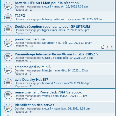
batterie LiFe ou Li-Ion pour la réception
Dernier message par
slotus7
«
mar. avr. 26, 2022 7:36 am
Réponses :
2
T12FG
Dernier message par
belzacq paillassoux
«
jeu. mars 31, 2022 8:33 am
Double réception redondante pour SPEKTRUM
Dernier message par
tigger
«
mer. mars 02, 2022 12:56 pm
Réponses :
1
powerbox mercury
Dernier message par
Silvertiger
«
jeu. déc. 30, 2021 11:49 am
Réponses :
13
1
2
Paramétrage telemetry Xicoy V6 sur Futaba T18SZ ?
Dernier message par
Olivier 78
«
dim. déc. 19, 2021 12:44 pm
Réponses :
7
emcotec dpsi rv mini6
Dernier message par
Manujet
«
mar. déc. 14, 2021 1:33 pm
Réponses :
3
avis Dualsky Hub18?
Dernier message par
bertrandR
«
mer. mai 26, 2021 6:56 pm
Réponses :
2
renseignement PowerJack 7014 Servobox
Dernier message par
yanou
«
sam. mai 22, 2021 1:19 pm
Réponses :
2
Identification des servos
Dernier message par
slotus7
«
sam. janv. 16, 2021 8:18 pm
Réponses :
6