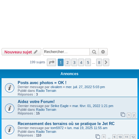
Rechercher
Recherche avanc
Nouveau sujet
Page
1
sur
8
1
2
3
4
5
8
Suivant
199 sujets
…
Annonces
Posts avec photos = OK !
Dernier message par
olvalem
«
mer. juil. 27, 2022 5:03 pm
Publié dans
Radio Terrain
Réponses :
3
Aidez votre Forum!
Dernier message par
Strike Eagle
«
mar. févr. 01, 2022 1:21 pm
Publié dans
Radio Terrain
Réponses :
15
1
2
Recensement des terrains où se pratique le Jet RC
Dernier message par
tom5972
«
lun. mai 19, 2025 11:55 am
Publié dans
Radio Terrain
Réponses :
110
1
9
10
11
12
…