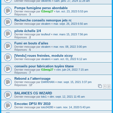
Dernier message par
olivier95
«
sam. janv. 27, 2024 11:28 am
Pompe fumigène perso abordable
Dernier message par
f15mig27
«
lun. oct. 23, 2023 5:53 pm
Réponses :
3
Recherche conseils remorque jets rc
Dernier message par
olvalem
«
mar. sept. 26, 2023 6:50 am
pilote échelle 1/4
Dernier message par
teufteuf
«
mer. mars 15, 2023 7:56 pm
Réponses :
2
Fumi en bouts d'ailes
Dernier message par
olvalem
«
mar. nov. 08, 2022 3:00 pm
Réponses :
5
[Vendu] roues freinées, module xicoy
Dernier message par
olvalem
«
sam. oct. 01, 2022 6:12 am
conseils pour fabrication tuyère titane
Dernier message par
f15mig27
«
ven. juin 24, 2022 7:15 am
Réponses :
7
Rebond a l’atterrissage
Dernier message par
DARKHAN
«
mer. sept. 15, 2021 3:37 pm
Réponses :
17
1
2
BALANCES CG WIZARD
Dernier message par
lolo1
«
dim. sept. 12, 2021 11:45 am
Emcotec DPSI RV 2010
Dernier message par
toto34280
«
sam. nov. 14, 2020 5:43 pm