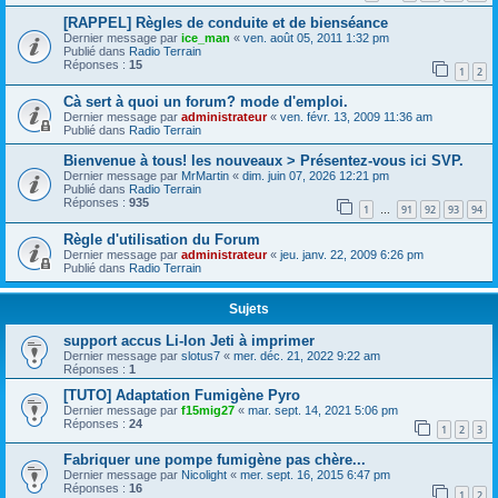
[RAPPEL] Règles de conduite et de bienséance
Dernier message par
ice_man
«
ven. août 05, 2011 1:32 pm
Publié dans
Radio Terrain
Réponses :
15
1
2
Cà sert à quoi un forum? mode d'emploi.
Dernier message par
administrateur
«
ven. févr. 13, 2009 11:36 am
Publié dans
Radio Terrain
Bienvenue à tous! les nouveaux > Présentez-vous ici SVP.
Dernier message par
MrMartin
«
dim. juin 07, 2026 12:21 pm
Publié dans
Radio Terrain
Réponses :
935
1
91
92
93
94
…
Règle d'utilisation du Forum
Dernier message par
administrateur
«
jeu. janv. 22, 2009 6:26 pm
Publié dans
Radio Terrain
Sujets
support accus Li-Ion Jeti à imprimer
Dernier message par
slotus7
«
mer. déc. 21, 2022 9:22 am
Réponses :
1
[TUTO] Adaptation Fumigène Pyro
Dernier message par
f15mig27
«
mar. sept. 14, 2021 5:06 pm
Réponses :
24
1
2
3
Fabriquer une pompe fumigène pas chère...
Dernier message par
Nicolight
«
mer. sept. 16, 2015 6:47 pm
Réponses :
16
1
2