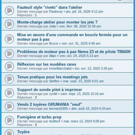
Fauteuil style "rivets" dans l'atelier
Dernier message par
Paulovoy
«
jeu. juil. 16, 2026 4:12 pm
Réponses :
1
Monte-charge atelier pour monter les jets ?
Dernier message par
Jeila
«
ven. févr. 06, 2026 10:39 am
Mise en œuvre d'une commande en boucle fermée pour un
moteur pas à pas
Dernier message par
Bruce
«
ven. oct. 31, 2025 6:45 am
Problèmes de moteur pas à pas Nema 23 et de pilote TB6600
Dernier message par
Allan
«
ven. oct. 24, 2025 5:13 am
Réflexion sur les modèles rares
Dernier message par
IreneMarchabd
«
lun. oct. 13, 2025 3:39 pm
Tenue pratique pour les meetings jets
Dernier message par
Steffen
«
mar. sept. 23, 2025 6:01 am
Support de sonde pitot à imprimer
Dernier message par
cyrild
«
sam. sept. 13, 2025 10:16 am
Réponses :
3
Vends 2 tuyères GRUMANIA ''neuf''
Dernier message par
bernard1955
«
dim. août 18, 2024 6:34 pm
Fumigène et turbo prop
Dernier message par
teufteuf
«
mar. mars 12, 2024 9:08 pm
Réponses :
3
Tuyère