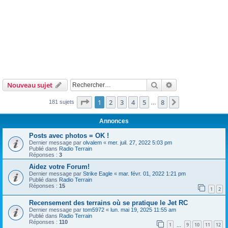
Rechercher
Recherche avanc
Nouveau sujet
Page
1
sur
8
1
2
3
4
5
8
Suivant
181 sujets
…
Annonces
Posts avec photos = OK !
Dernier message par
olvalem
«
mer. juil. 27, 2022 5:03 pm
Publié dans
Radio Terrain
Réponses :
3
Aidez votre Forum!
Dernier message par
Strike Eagle
«
mar. févr. 01, 2022 1:21 pm
Publié dans
Radio Terrain
Réponses :
15
1
2
Recensement des terrains où se pratique le Jet RC
Dernier message par
tom5972
«
lun. mai 19, 2025 11:55 am
Publié dans
Radio Terrain
Réponses :
110
1
9
10
11
12
…