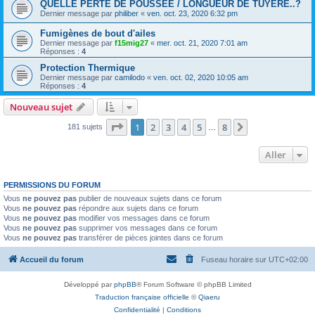
QUELLE PERTE DE POUSSEE / LONGUEUR DE TUYERE..?
Dernier message par
philiber
«
ven. oct. 23, 2020 6:32 pm
Fumigènes de bout d'ailes
Dernier message par
f15mig27
«
mer. oct. 21, 2020 7:01 am
Réponses :
4
Protection Thermique
Dernier message par
camilodo
«
ven. oct. 02, 2020 10:05 am
Réponses :
4
Nouveau sujet
Page
1
sur
8
1
2
3
4
5
8
Suivant
181 sujets
…
Aller
PERMISSIONS DU FORUM
Vous
ne pouvez pas
publier de nouveaux sujets dans ce forum
Vous
ne pouvez pas
répondre aux sujets dans ce forum
Vous
ne pouvez pas
modifier vos messages dans ce forum
Vous
ne pouvez pas
supprimer vos messages dans ce forum
Vous
ne pouvez pas
transférer de pièces jointes dans ce forum
Accueil du forum
Fuseau horaire sur
UTC+02:00
Développé par
phpBB
® Forum Software © phpBB Limited
Traduction française officielle
©
Qiaeru
Confidentialité
|
Conditions