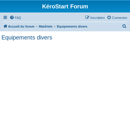
KéroStart Forum
FAQ
Inscription
Connexion
R
Accueil du forum
Matériels
Equipements divers
e
Equipements divers
c
h
e
r
c
h
e
r